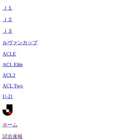
Ｊ１
Ｊ２
Ｊ３
ルヴァンカップ
ACLE
ACL Elite
ACL2
ACL Two
U-21
ホーム
試合速報