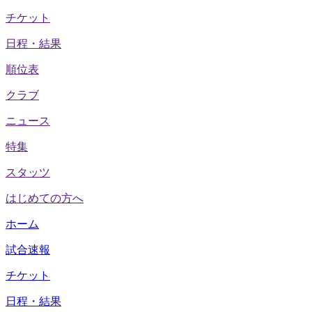
チケット
日程・結果
順位表
クラブ
ニュース
特集
スタッツ
はじめての方へ
ホーム
試合速報
チケット
日程・結果