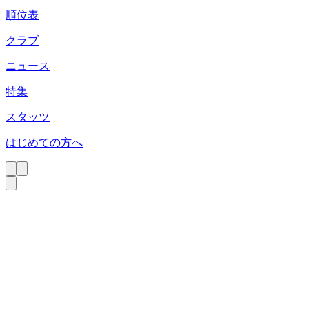
順位表
クラブ
ニュース
特集
スタッツ
はじめての方へ