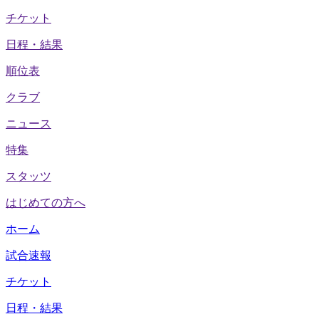
チケット
日程・結果
順位表
クラブ
ニュース
特集
スタッツ
はじめての方へ
ホーム
試合速報
チケット
日程・結果