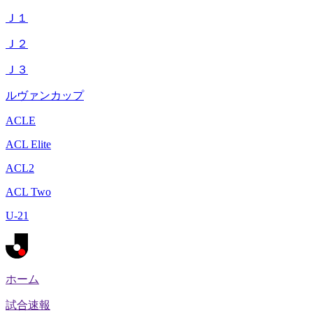
Ｊ１
Ｊ２
Ｊ３
ルヴァンカップ
ACLE
ACL Elite
ACL2
ACL Two
U-21
ホーム
試合速報