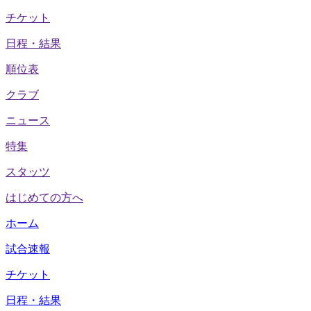
チケット
日程・結果
順位表
クラブ
ニュース
特集
スタッツ
はじめての方へ
ホーム
試合速報
チケット
日程・結果