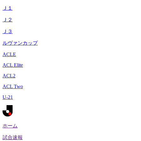
Ｊ１
Ｊ２
Ｊ３
ルヴァンカップ
ACLE
ACL Elite
ACL2
ACL Two
U-21
ホーム
試合速報