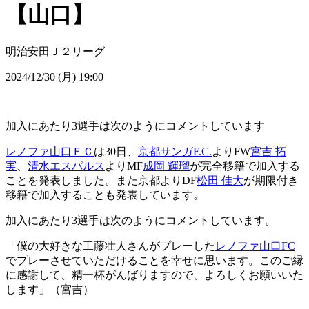
【山口】
明治安田Ｊ２リーグ
2024/12/30 (月) 19:00
加入にあたり3選手は次のようにコメントしています
レノファ山口ＦＣ
は30日、
京都サンガF.C.
よりFW
宮吉 拓
実
、
清水エスパルス
よりMF
成岡 輝瑠
が完全移籍で加入する
ことを発表しました。また京都よりDF
松田 佳大
が期限付き
移籍で加入することも発表しています。
加入にあたり3選手は次のようにコメントしています。
「僕の大好きな工藤壮人さんがプレーした
レノファ山口FC
でプレーさせていただけることを幸せに思います。このご縁
に感謝して、精一杯がんばりますので、よろしくお願いいた
します」（宮吉）