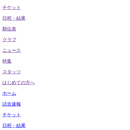
チケット
日程・結果
順位表
クラブ
ニュース
特集
スタッツ
はじめての方へ
ホーム
試合速報
チケット
日程・結果