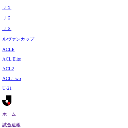
Ｊ１
Ｊ２
Ｊ３
ルヴァンカップ
ACLE
ACL Elite
ACL2
ACL Two
U-21
ホーム
試合速報