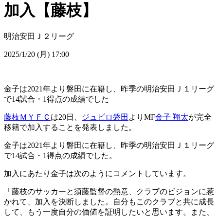
加入【藤枝】
明治安田Ｊ２リーグ
2025/1/20 (月) 17:00
金子は2021年より磐田に在籍し、昨季の明治安田Ｊ１リーグ
で14試合・1得点の成績でした
藤枝ＭＹＦＣ
は20日、
ジュビロ磐田
よりMF
金子 翔太
が完全
移籍で加入することを発表しました。
金子は2021年より磐田に在籍し、昨季の明治安田Ｊ１リーグ
で14試合・1得点の成績でした。
加入にあたり金子は次のようにコメントしています。
「藤枝のサッカーと須藤監督の熱意、クラブのビジョンに惹
かれて、加入を決断しました。自分もこのクラブと共に成長
して、もう一度自分の価値を証明したいと思います。また、