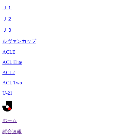
Ｊ１
Ｊ２
Ｊ３
ルヴァンカップ
ACLE
ACL Elite
ACL2
ACL Two
U-21
ホーム
試合速報