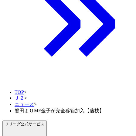
TOP
>
Ｊ２
>
ニュース
>
磐田よりMF金子が完全移籍加入【藤枝】
Ｊリーグ公式サービス