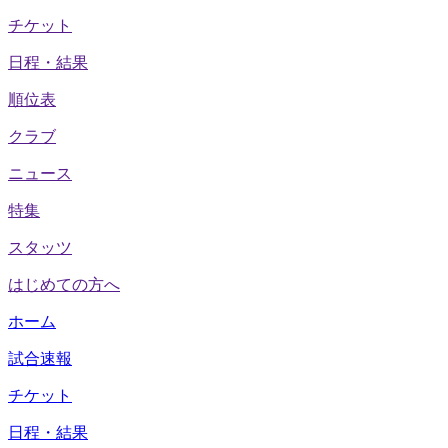
チケット
日程・結果
順位表
クラブ
ニュース
特集
スタッツ
はじめての方へ
ホーム
試合速報
チケット
日程・結果