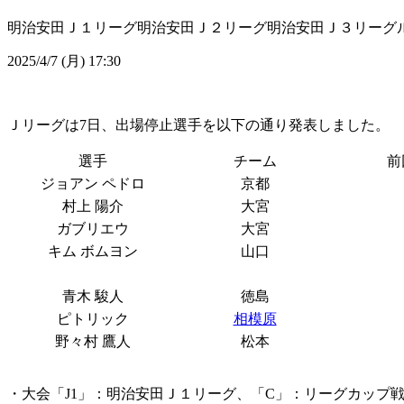
明治安田Ｊ１リーグ
明治安田Ｊ２リーグ
明治安田Ｊ３リーグ
2025/4/7 (月) 17:30
Ｊリーグは7日、出場停止選手を以下の通り発表しました。
選手
チーム
前
ジョアン ペドロ
京都
村上 陽介
大宮
ガブリエウ
大宮
キム ボムヨン
山口
青木 駿人
徳島
ピトリック
相模原
野々村 鷹人
松本
・大会「J1」：明治安田Ｊ１リーグ、「C」：リーグカップ戦