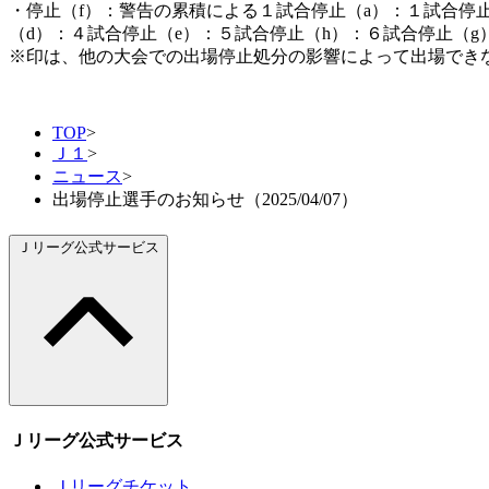
・停止（f）：警告の累積による１試合停止（a）：１試合停
（d）：４試合停止（e）：５試合停止（h）：６試合停止（g
※印は、他の大会での出場停止処分の影響によって出場でき
TOP
>
Ｊ１
>
ニュース
>
出場停止選手のお知らせ（2025/04/07）
Ｊリーグ公式サービス
Ｊリーグ公式サービス
Ｊリーグチケット