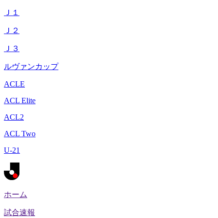
Ｊ１
Ｊ２
Ｊ３
ルヴァンカップ
ACLE
ACL Elite
ACL2
ACL Two
U-21
ホーム
試合速報