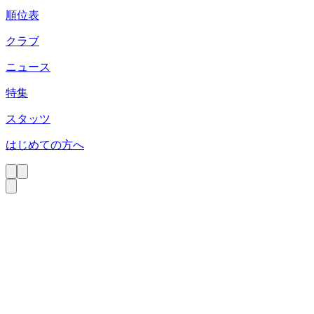
順位表
クラブ
ニュース
特集
スタッツ
はじめての方へ