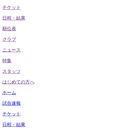
チケット
日程・結果
順位表
クラブ
ニュース
特集
スタッツ
はじめての方へ
ホーム
試合速報
チケット
日程・結果