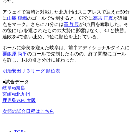
った。
アウェイで宮崎と対戦した北九州はスコアレスで迎えた50分
に
山脇 樺織
のゴールで先制すると、67分に
高吉 正真
が追加
点をマーク。さらに71分には
高 昇辰
が3点目を奪取した。そ
の後に1点を返されたものの大勢に影響はなく、3-1と快勝。
連敗を4で食い止め、7位に順位を上げている。
ホームに奈良を迎えた岐阜は、前半アディショナルタイムに
粟飯原 尚平
のゴールで先制したものの、終了間際にゴール
を許し、1-1の引き分けに終わった。
明治安田Ｊ３リーグ 順位表
■試合データ
岐阜vs奈良
宮崎vs北九州
鹿児島vsFC大阪
次節の試合日程はこちら
TOP
>