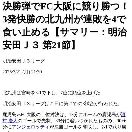
決勝弾でFC大阪に競り勝つ！
3発快勝の北九州が連敗を4で
食い止める【サマリー：明治
安田Ｊ３ 第21節】
明治安田Ｊ３リーグ
2025/7/21 (月) 21:30
北九州は宮崎を3-1で下し、7位に順位を上げた
明治安田Ｊ３リーグは21日に第21節の3試合が行われた。
鹿児島vsFC大阪の上位対決は、13分にホームの鹿児島が
河
村 慶人
のゴールで先制。39分に追いつかれたものの、90+6
分に
アンジェロッティ
が決勝ゴールを奪取し、2-1で競り勝