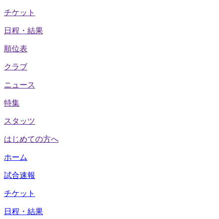
チケット
日程・結果
順位表
クラブ
ニュース
特集
スタッツ
はじめての方へ
ホーム
試合速報
チケット
日程・結果