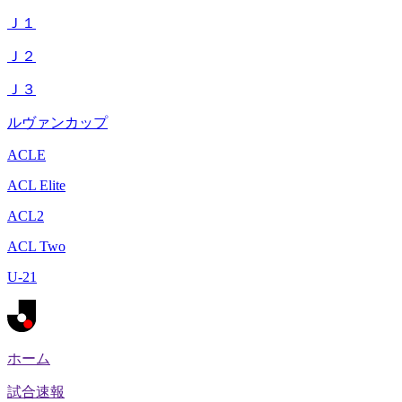
Ｊ１
Ｊ２
Ｊ３
ルヴァンカップ
ACLE
ACL Elite
ACL2
ACL Two
U-21
ホーム
試合速報