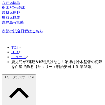
八戸vs福島
栃木SCvs琉球
岐阜vs長野
鳥取vs群馬
鹿児島vs宮崎
次節の試合日程はこちら
TOP
>
Ｊ３
>
ニュース
>
鹿児島が3連勝&10戦負けなし！沼津は鈴木監督の初陣
を白星で飾る【サマリー：明治安田Ｊ３ 第28節】
Ｊリーグ公式サービス