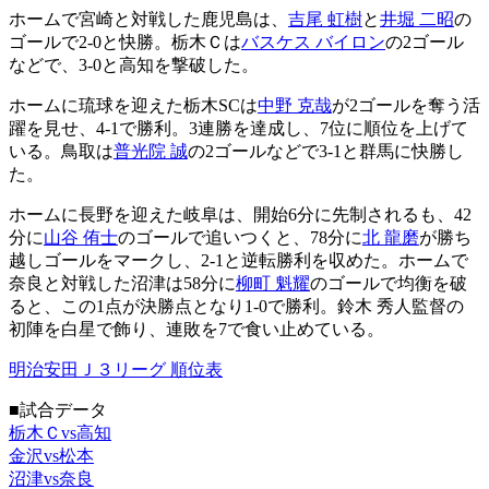
ホームで宮崎と対戦した鹿児島は、
吉尾 虹樹
と
井堀 二昭
の
ゴールで2-0と快勝。栃木Ｃは
バスケス バイロン
の2ゴール
などで、3-0と高知を撃破した。
ホームに琉球を迎えた栃木SCは
中野 克哉
が2ゴールを奪う活
躍を見せ、4-1で勝利。3連勝を達成し、7位に順位を上げて
いる。鳥取は
普光院 誠
の2ゴールなどで3-1と群馬に快勝し
た。
ホームに長野を迎えた岐阜は、開始6分に先制されるも、42
分に
山谷 侑士
のゴールで追いつくと、78分に
北 龍磨
が勝ち
越しゴールをマークし、2-1と逆転勝利を収めた。ホームで
奈良と対戦した沼津は58分に
柳町 魁耀
のゴールで均衡を破
ると、この1点が決勝点となり1-0で勝利。鈴木 秀人監督の
初陣を白星で飾り、連敗を7で食い止めている。
明治安田Ｊ３リーグ 順位表
■試合データ
栃木Ｃvs高知
金沢vs松本
沼津vs奈良