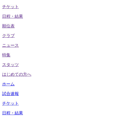
チケット
日程・結果
順位表
クラブ
ニュース
特集
スタッツ
はじめての方へ
ホーム
試合速報
チケット
日程・結果