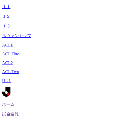
Ｊ１
Ｊ２
Ｊ３
ルヴァンカップ
ACLE
ACL Elite
ACL2
ACL Two
U-21
ホーム
試合速報