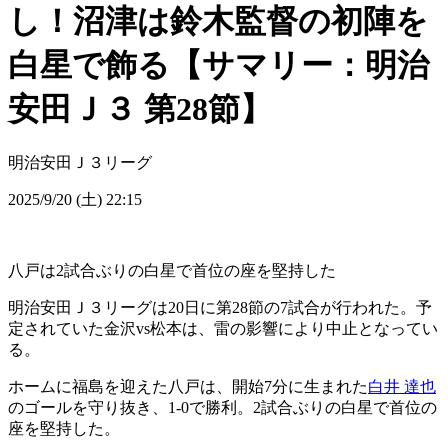
し！沼津は鈴木監督の初陣を
白星で飾る【サマリー：明治
安田Ｊ３ 第28節】
明治安田Ｊ３リーグ
2025/9/20 (土) 22:15
八戸は2試合ぶりの白星で首位の座を堅持した
明治安田Ｊ３リーグは20日に第28節の7試合が行われた。予
定されていた金沢vs松本は、雷の影響により中止となってい
る。
ホームに福島を迎えた八戸は、開始7分に生まれた
白井 達也
のゴールを守り抜き、1-0で勝利。2試合ぶりの白星で首位の
座を堅持した。