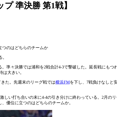
プ 準決勝 第1戦】
立つのはどちらのチームか
る。
える。準々決勝では浦和を2戦合計4-3で撃破した。延長戦にも
待は大きい。
めてきた。先週末のリーグ戦では
横浜FM
を下し、7戦負けなしと
激しい打ち合いの末に4-4の引き分けに終わっている。2月のリ
し、優位に立つのはどちらのチームか。