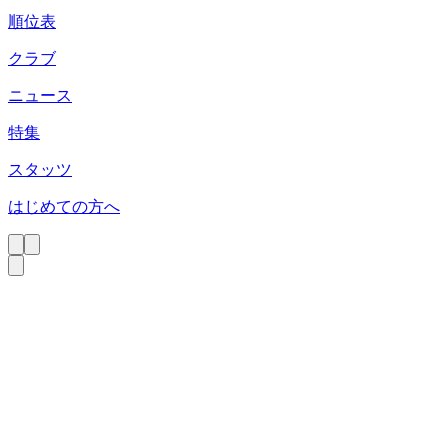
順位表
クラブ
ニュース
特集
スタッツ
はじめての方へ