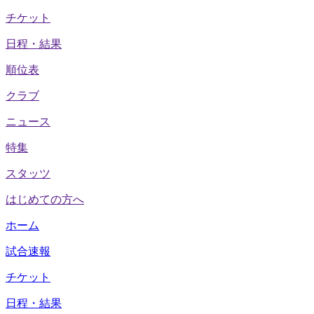
チケット
日程・結果
順位表
クラブ
ニュース
特集
スタッツ
はじめての方へ
ホーム
試合速報
チケット
日程・結果