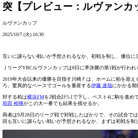
突【プレビュー：ルヴァンカッ
ルヴァンカップ
2025/10/7 (火) 16:30
互いに譲らない戦いが予想されるなか、初戦を制し、優位に
ＪリーグYBCルヴァンカップは8日に準決勝の第1戦が行われ
2019年大会以来の優勝を目指す川崎Ｆは、ホームに柏を迎
ろ。驚異的なペースでゴールを量産する
伊藤 達哉
にかかる期
対する柏は
横浜FM
を2戦合計5-1で下し、ベスト4に駒を進
垣田 裕暉
がこの大一番でも結果を残せるか。
両者は9月28日のリーグ戦で対戦したばかりで、その試合では
回も互いに譲らない戦いが予想されるなか、まずは初戦を制