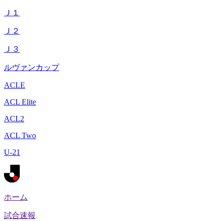
Ｊ１
Ｊ２
Ｊ３
ルヴァンカップ
ACLE
ACL Elite
ACL2
ACL Two
U-21
ホーム
試合速報