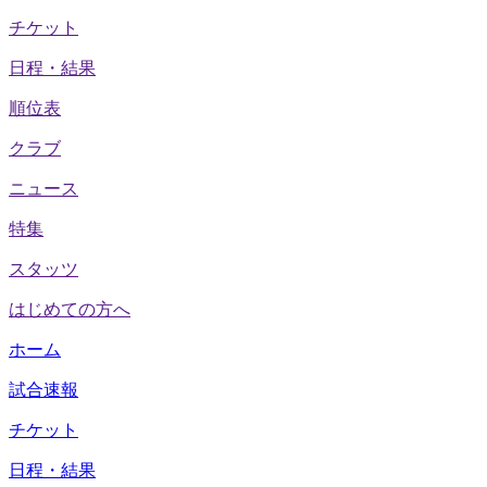
チケット
日程・結果
順位表
クラブ
ニュース
特集
スタッツ
はじめての方へ
ホーム
試合速報
チケット
日程・結果