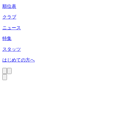
順位表
クラブ
ニュース
特集
スタッツ
はじめての方へ