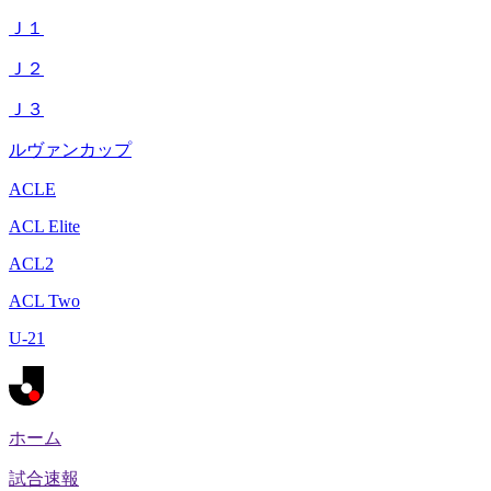
Ｊ１
Ｊ２
Ｊ３
ルヴァンカップ
ACLE
ACL Elite
ACL2
ACL Two
U-21
ホーム
試合速報