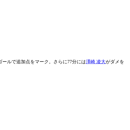
ゴールで追加点をマーク。さらに77分には
澤崎 凌大
がダメを