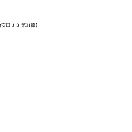
安田Ｊ３ 第31節】