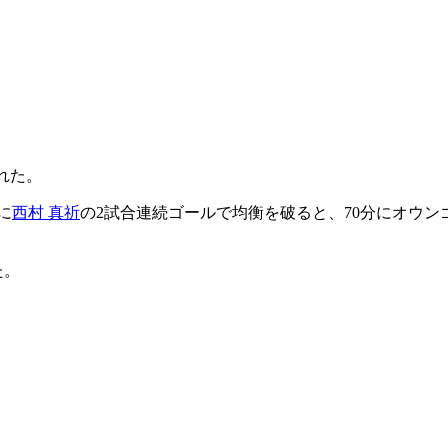
れた。
に
西村 真祈
の2試合連続ゴールで均衡を破ると、70分にオウン
た。