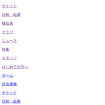
チケット
日程・結果
順位表
クラブ
ニュース
特集
スタッツ
はじめての方へ
ホーム
試合速報
チケット
日程・結果