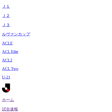
Ｊ１
Ｊ２
Ｊ３
ルヴァンカップ
ACLE
ACL Elite
ACL2
ACL Two
U-21
ホーム
試合速報