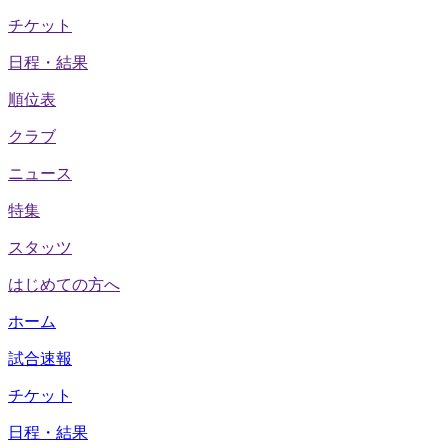
チケット
日程・結果
順位表
クラブ
ニュース
特集
スタッツ
はじめての方へ
ホーム
試合速報
チケット
日程・結果