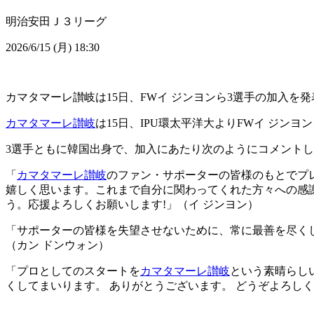
明治安田Ｊ３リーグ
2026/6/15 (月) 18:30
カマタマーレ讃岐は15日、FWイ ジンヨンら3選手の加入を
カマタマーレ讃岐
は15日、IPU環太平洋大よりFWイ ジン
3選手ともに韓国出身で、加入にあたり次のようにコメント
「
カマタマーレ讃岐
のファン・サポーターの皆様のもとでプ
嬉しく思います。これまで自分に関わってくれた方々への感
う。応援よろしくお願いします!」（イ ジンヨン）
「サポーターの皆様を失望させないために、常に最善を尽く
（カン ドンウォン）
「プロとしてのスタートを
カマタマーレ讃岐
という素晴らし
くしてまいります。 ありがとうございます。 どうぞよろし