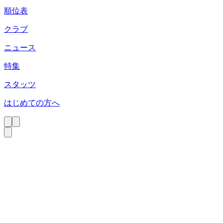
順位表
クラブ
ニュース
特集
スタッツ
はじめての方へ