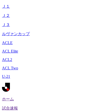
Ｊ１
Ｊ２
Ｊ３
ルヴァンカップ
ACLE
ACL Elite
ACL2
ACL Two
U-21
ホーム
試合速報