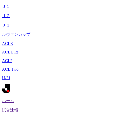
Ｊ１
Ｊ２
Ｊ３
ルヴァンカップ
ACLE
ACL Elite
ACL2
ACL Two
U-21
ホーム
試合速報