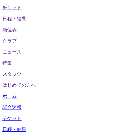
チケット
日程・結果
順位表
クラブ
ニュース
特集
スタッツ
はじめての方へ
ホーム
試合速報
チケット
日程・結果