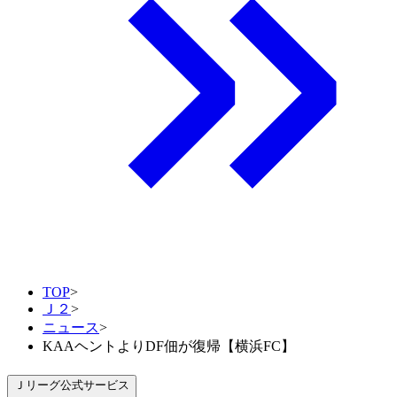
TOP
>
Ｊ２
>
ニュース
>
KAAヘントよりDF佃が復帰【横浜FC】
Ｊリーグ公式サービス