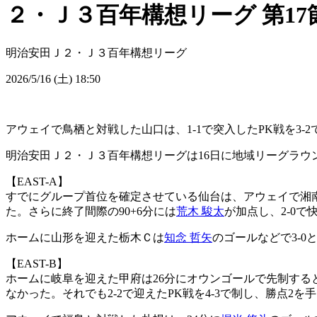
２・Ｊ３百年構想リーグ 第17
明治安田Ｊ２・Ｊ３百年構想リーグ
2026/5/16 (土) 18:50
アウェイで鳥栖と対戦した山口は、1-1で突入したPK戦を3-
明治安田Ｊ２・Ｊ３百年構想リーグは16日に地域リーグラウン
【EAST-A】
すでにグループ首位を確定させている仙台は、アウェイで湘南
た。さらに終了間際の90+6分には
荒木 駿太
が加点し、2-0で
ホームに山形を迎えた栃木Ｃは
知念 哲矢
のゴールなどで3-0
【EAST-B】
ホームに岐阜を迎えた甲府は26分にオウンゴールで先制すると
なかった。それでも2-2で迎えたPK戦を4-3で制し、勝点2を