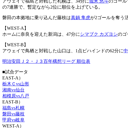
アウェイで福島と対戦した札幌は、34分に
堀米 悠斗
のゴール
の7連勝で、暫定ながら2位に順位を上げている。
磐田の本拠地に乗り込んだ藤枝は
真鍋 隼虎
が2ゴールを奪う活
【WEST-A】
ホームに奈良を迎えた新潟は、47分に
シマブク カズヨシ
のゴ
【WEST-B】
アウェイで鳥栖と対戦した山口は、1点ビハインドの62分に
中
明治安田Ｊ２・Ｊ３百年構想リーグ 順位表
■試合データ
EAST-A）
栃木Ｃvs山形
湘南vs仙台
相模原vs八戸
EAST-B）
福島vs札幌
磐田vs藤枝
甲府vs岐阜
WEST-A）