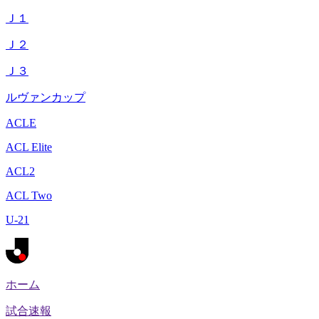
Ｊ１
Ｊ２
Ｊ３
ルヴァンカップ
ACLE
ACL Elite
ACL2
ACL Two
U-21
ホーム
試合速報