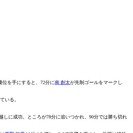
位を手にすると、72分に
南 創太
が先制ゴールをマークし
している。
越しに成功。ところが78分に追いつかれ、90分では勝ち切れ