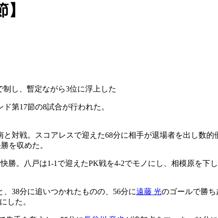
節】
2で制し、暫定ながら3位に浮上した
ド第17節の8試合が行われた。
と対戦。スコアレスで迎えた68分に相手が退場者を出し数的優
快勝を収めた。
と快勝。八戸は1-1で迎えたPK戦を4-2でモノにし、相模原を下
、38分に追いつかれたものの、56分に
遠藤 光
のゴールで勝ち
手にした。