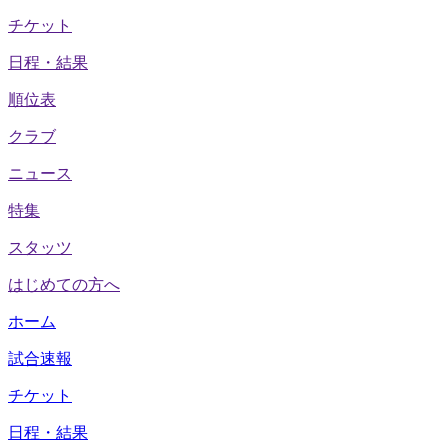
チケット
日程・結果
順位表
クラブ
ニュース
特集
スタッツ
はじめての方へ
ホーム
試合速報
チケット
日程・結果