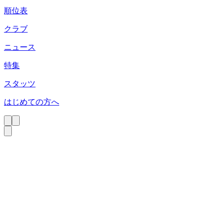
順位表
クラブ
ニュース
特集
スタッツ
はじめての方へ