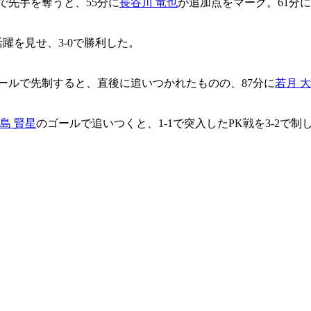
で先手を奪うと、55分に
長谷川 竜也
が追加点をマーク。61分
躍を見せ、3-0で勝利した。
ールで先制すると、直後に追いつかれたものの、87分に
若月 
島 賢星
のゴールで追いつくと、1-1で突入したPK戦を3-2で