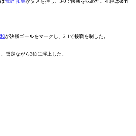
には
荒野 拓馬
がダメを押し、3-0で快勝を収めた。札幌は破竹
大和
が決勝ゴールをマークし、2-1で接戦を制した。
制し、暫定ながら3位に浮上した。