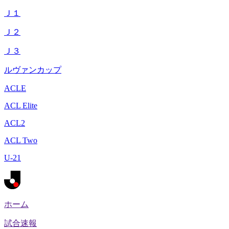
Ｊ１
Ｊ２
Ｊ３
ルヴァンカップ
ACLE
ACL Elite
ACL2
ACL Two
U-21
ホーム
試合速報