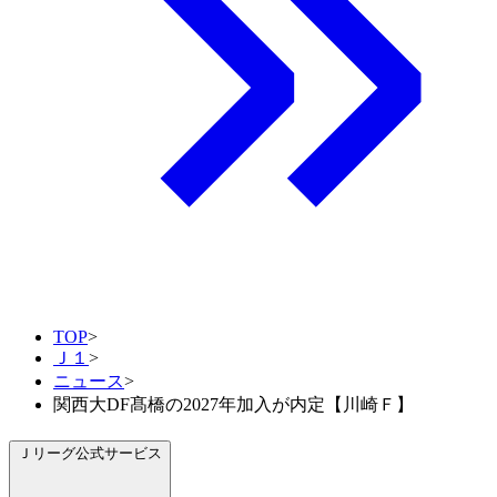
TOP
>
Ｊ１
>
ニュース
>
関西大DF髙橋の2027年加入が内定【川崎Ｆ】
Ｊリーグ公式サービス