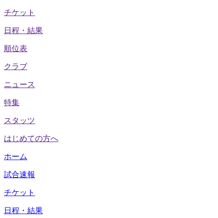
チケット
日程・結果
順位表
クラブ
ニュース
特集
スタッツ
はじめての方へ
ホーム
試合速報
チケット
日程・結果