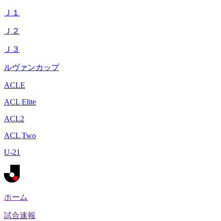
Ｊ１
Ｊ２
Ｊ３
ルヴァンカップ
ACLE
ACL Elite
ACL2
ACL Two
U-21
ホーム
試合速報