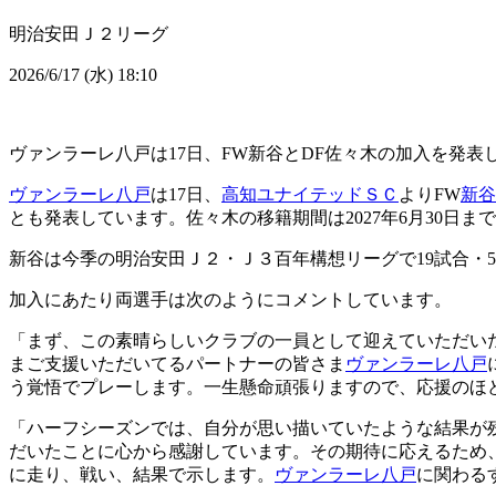
明治安田Ｊ２リーグ
2026/6/17 (水) 18:10
ヴァンラーレ八戸は17日、FW新谷とDF佐々木の加入を発表
ヴァンラーレ八戸
は17日、
高知ユナイテッドＳＣ
よりFW
新谷
とも発表しています。佐々木の移籍期間は2027年6月30日
新谷は今季の明治安田Ｊ２・Ｊ３百年構想リーグで19試合・
加入にあたり両選手は次のようにコメントしています。
「まず、この素晴らしいクラブの一員として迎えていただい
まご支援いただいてるパートナーの皆さま
ヴァンラーレ八戸
う覚悟でプレーします。一生懸命頑張りますので、応援のほ
「ハーフシーズンでは、自分が思い描いていたような結果が
だいたことに心から感謝しています。その期待に応えるため
に走り、戦い、結果で示します。
ヴァンラーレ八戸
に関わる