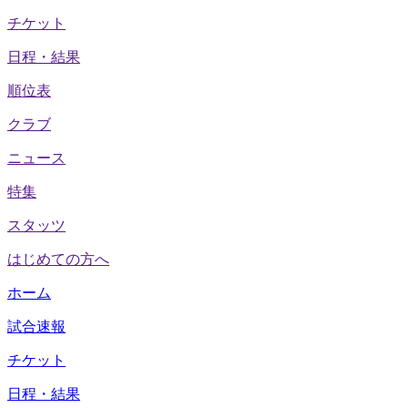
チケット
日程・結果
順位表
クラブ
ニュース
特集
スタッツ
はじめての方へ
ホーム
試合速報
チケット
日程・結果