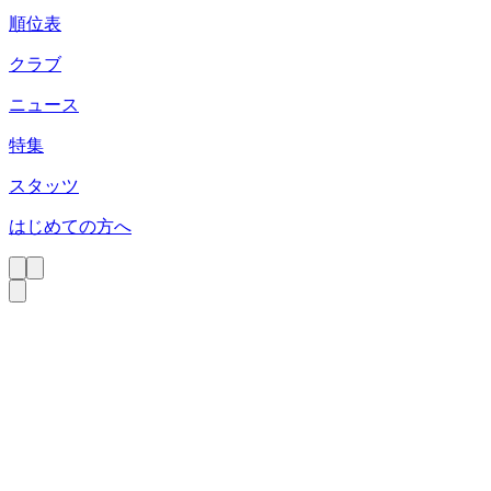
順位表
クラブ
ニュース
特集
スタッツ
はじめての方へ