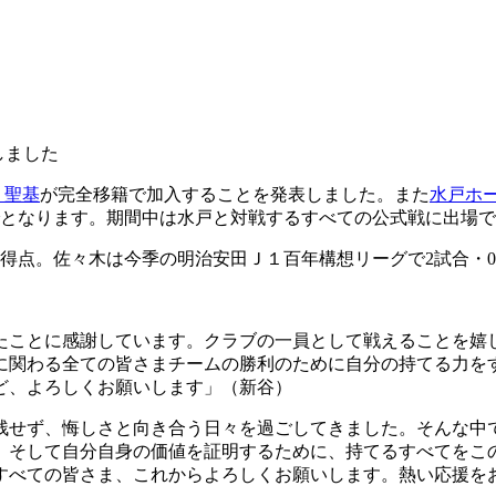
しました
 聖基
が完全移籍で加入することを発表しました。また
水戸ホ
までとなります。期間中は水戸と対戦するすべての公式戦に出場
5得点。佐々木は今季の明治安田Ｊ１百年構想リーグで2試合・
たことに感謝しています。クラブの一員として戦えることを嬉
に関わる全ての皆さまチームの勝利のために自分の持てる力を
ど、よろしくお願いします」（新谷）
残せず、悔しさと向き合う日々を過ごしてきました。そんな中
、そして自分自身の価値を証明するために、持てるすべてをこ
すべての皆さま、これからよろしくお願いします。熱い応援を