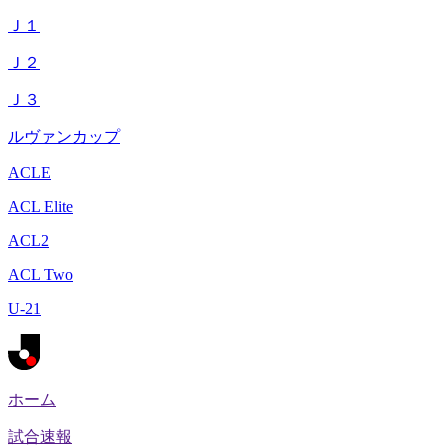
Ｊ１
Ｊ２
Ｊ３
ルヴァンカップ
ACLE
ACL Elite
ACL2
ACL Two
U-21
ホーム
試合速報