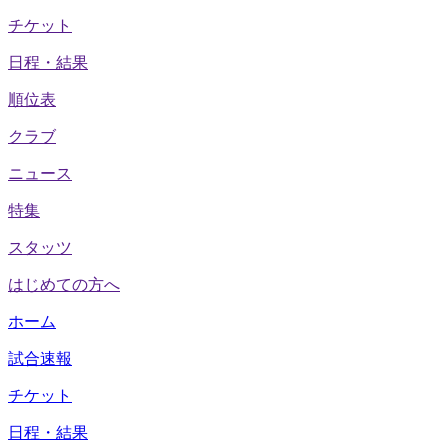
チケット
日程・結果
順位表
クラブ
ニュース
特集
スタッツ
はじめての方へ
ホーム
試合速報
チケット
日程・結果