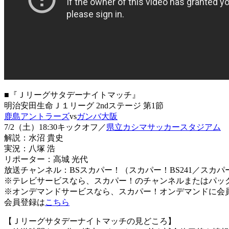
■『Ｊリーグサタデーナイトマッチ』
明治安田生命Ｊ１リーグ 2ndステージ 第1節
鹿島アントラーズ
vs
ガンバ大阪
7/2（土）18:30キックオフ／
県立カシマサッカースタジアム
解説：水沼 貴史
実況：八塚 浩
リポーター：高城 光代
放送チャンネル：BSスカパー！（スカパー！BS241／スカパー
※テレビサービスなら、スカパー！のチャンネルまたはパッ
※オンデマンドサービスなら、スカパー！オンデマンドに会員
会員登録は
こちら
【Ｊリーグサタデーナイトマッチの見どころ】