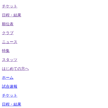
チケット
日程・結果
順位表
クラブ
ニュース
特集
スタッツ
はじめての方へ
ホーム
試合速報
チケット
日程・結果