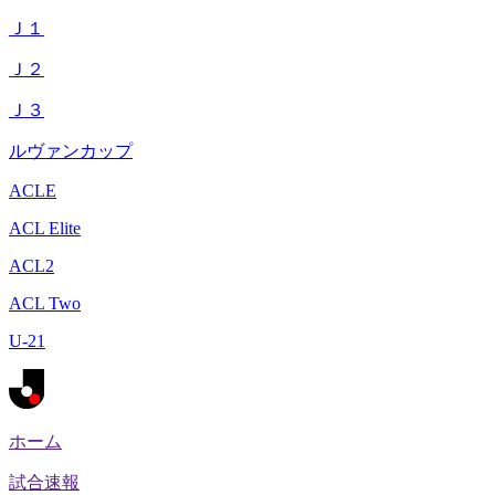
Ｊ１
Ｊ２
Ｊ３
ルヴァンカップ
ACLE
ACL Elite
ACL2
ACL Two
U-21
ホーム
試合速報