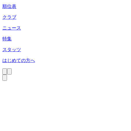
順位表
クラブ
ニュース
特集
スタッツ
はじめての方へ