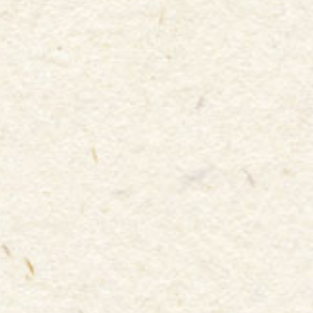
Ｊリーグ選手のプレーと同じくらい見てほしいのが、マスコ
ット♡マスコットは、頻繁にスタジアムに出没！癒されるこ
と間違いなし◎
いつ、どこでマスコット達が出没し、会えるのかはマスコッ
トによって様々！公式Twitterで出没予告をしているクラブも
あるので試合日は随時要チェックです♡スタジアムでイベン
トが開催される日は出現確率UP！？手を振ってみるとお返し
に愛嬌を振りまいてくれるかも…！
あなたも推しのマスコットを見つけてみては◎
マスコットキャラクターとは？
各Ｊクラブを盛り上げる、欠かせない大切な存在であ
る
マスコット達
。カワイイ系、カッコイイ系、まった
り系、アクティブ系など様々な系統や、地域ならでは
の県獣や県鳥、戦隊ヒーローといったモデルなど、
キ
ャラクターごとに個性豊かな魅力があります♡