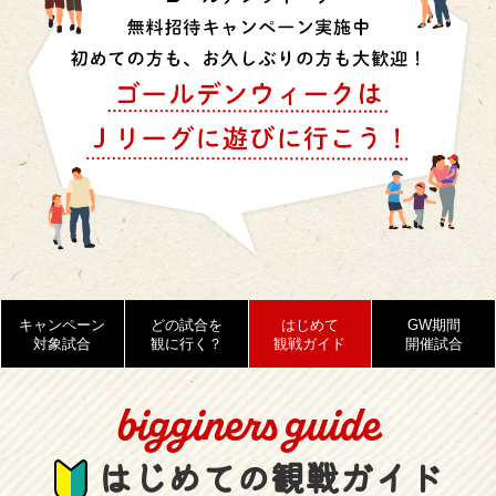
キャンペーン
どの試合を
はじめて
GW期間
対象試合
観に行く？
観戦ガイド
開催試合
bigginers guide
はじめての観戦ガイド