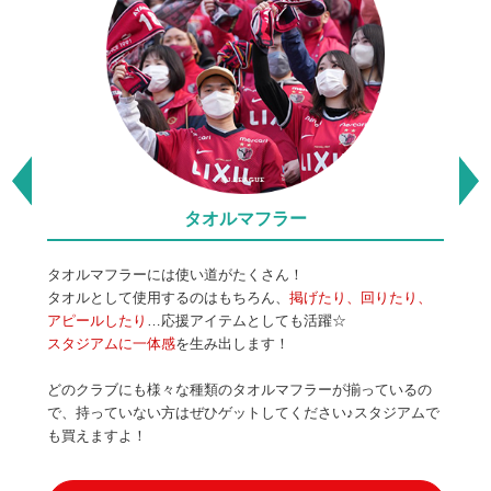
ユニフォーム
スタジアム観戦の定番ファッション♪
観戦中
たり、
仲間同士で同じ色のユニフォームも身に着ければ、気分が盛
を着用
り上がること間違いなし☆
にわか
ゴール裏で一緒に応援してみたいけどユニフォームを持って
いないという方もクラブカラーのアイテムがあると一体感が
荷物を
いるの
楽しめますね！
利！
アムで
かさば