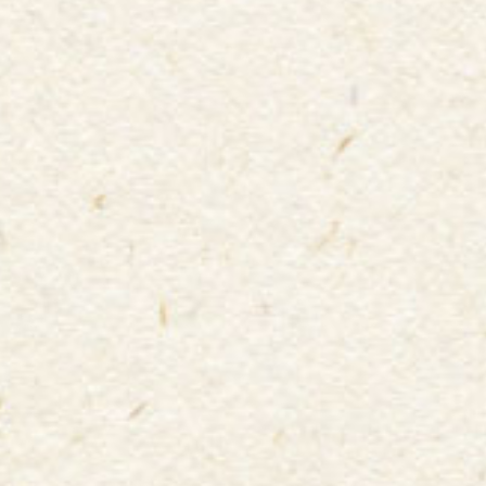
スタジアムで選手に声援を送る前に、まずは
スタジアムグル
メ・通称『スタグル』
でお腹を満たそう！
Ｊリーグのスタジアムには
おいしいグルメがたくさん！
あな
たも各地の名物スタグルを堪能し、サッカー観戦をより楽し
みましょう♡
●味もボリュームも満点！〜ガッツリ系スタグル〜