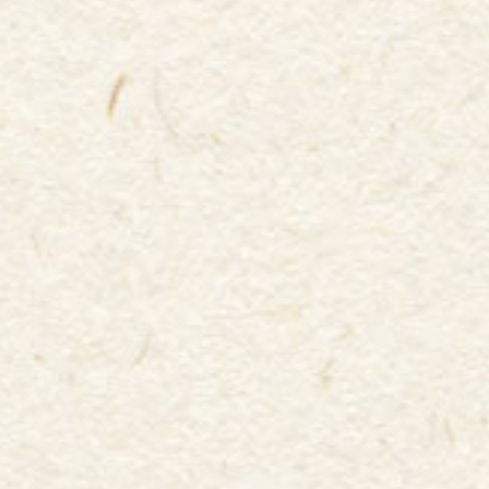
長崎県の県獣・九州シカと県鳥・オシドリがモチーフ
となっています。
将来の夢はV・ファーレン長崎の選手で、ゴールキー
パー希望！！
Ｖ・ファーレン長崎を詳しく
Enjoy
腹が減っては応援はできぬ！
03
美味しいグルメでエネルギーをチャージ！