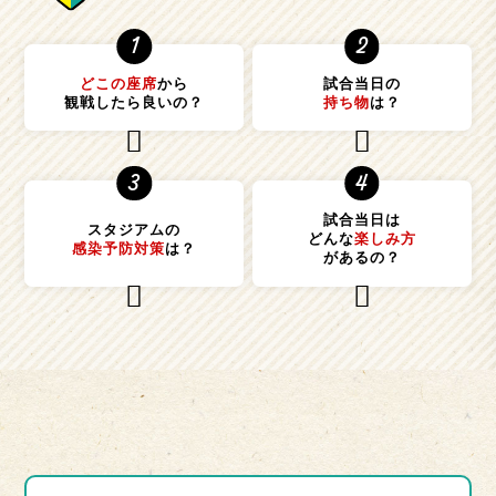
1
2
どこの座席
から
試合当日の
観戦したら良いの？
持ち物
は？
3
4
試合当日は
スタジアムの
どんな
楽しみ方
感染予防対策
は？
があるの？