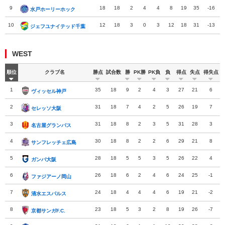
9
18
18
2
4
4
8
19
35
-16
水戸ホーリーホック
水戸ホーリーホック
10
12
18
3
0
3
12
18
31
-13
ジェフユナイテッド千葉
ジェフユナイテッド千葉
WEST
順位
クラブ名
勝点
試合数
勝
PK勝
PK負
負
得点
失点
得失点
1
35
18
9
2
4
3
27
21
6
ヴィッセル神戸
ヴィッセル神戸
2
31
18
7
4
2
5
26
19
7
セレッソ大阪
セレッソ大阪
3
31
18
8
2
3
5
31
28
3
名古屋グランパス
名古屋グランパス
4
30
18
8
2
2
6
29
21
8
サンフレッチェ広島
サンフレッチェ広島
5
28
18
5
5
3
5
26
22
4
ガンバ大阪
ガンバ大阪
6
26
18
6
2
4
6
24
25
-1
ファジアーノ岡山
ファジアーノ岡山
7
24
18
4
4
4
6
19
21
-2
清水エスパルス
清水エスパルス
8
23
18
5
3
2
8
19
26
-7
京都サンガF.C.
京都サンガF.C.