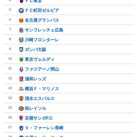
ＦＣ東京
ＦＣ東京
5
ＦＣ町田ゼルビア
ＦＣ町田ゼルビア
6
名古屋グランパス
名古屋グランパス
7
サンフレッチェ広島
サンフレッチェ広島
8
川崎フロンターレ
川崎フロンターレ
9
ガンバ大阪
ガンバ大阪
10
東京ヴェルディ
東京ヴェルディ
11
ファジアーノ岡山
ファジアーノ岡山
12
浦和レッズ
浦和レッズ
13
横浜Ｆ・マリノス
横浜Ｆ・マリノス
14
清水エスパルス
清水エスパルス
15
柏レイソル
柏レイソル
16
京都サンガF.C
京都サンガF.C
17
Ｖ・ファーレン長崎
Ｖ・ファーレン長崎
18