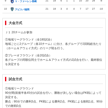
9
21
18
6
1
1
10
20
28
-8
Ｖ・ファーレン長崎
Ｖ・ファーレン長崎
10
21
18
3
4
4
7
17
27
-10
アビスパ福岡
アビスパ福岡
大会方式
Ｊ１ 20チームが参加
①地域リーグラウンド（全180試合）
地域ごとに2グループ（各10チーム）に分け、各グループで2回戦総当たり
（ホーム＆アウェイ方式）のリーグ戦を行う。
②プレーオフラウンド（全20試合）
各グループの同順位同士でホーム＆アウェイ方式の2試合を行い、最終順位
を決定する
試合方式
①地域リーグラウンド
90分間(前後半各45分)の試合を行い、勝敗が決しない場合はPK戦によって
決定する。
勝点：90分での勝利3点、PK戦による勝利2点、PK戦による敗戦1点、90分
での敗戦0点