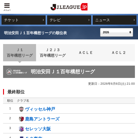
メニュー
チケット
テレビ
ニュース
明治安田Ｊ１百年構想リーグの順位表
Ｊ１
Ｊ２Ｊ３
ＡＣＬＥ
ＡＣＬ２
百年構想リーグ
百年構想リーグ
明治安田Ｊ１百年構想リーグ
明治安田Ｊ１百年構想リーグ
更新日：2026年6月6日(土) 21:00
最終順位
順位
クラブ名
1
ヴィッセル神戸
ヴィッセル神戸
2
鹿島アントラーズ
鹿島アントラーズ
3
セレッソ大阪
セレッソ大阪
4