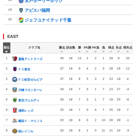
水戸ホーリーホック
水戸ホーリーホック
19
アビスパ福岡
アビスパ福岡
20
ジェフユナイテッド千葉
ジェフユナイテッド千葉
EAST
順位
クラブ名
勝点
試合数
勝
PK勝
PK負
負
得点
失点
得失点
1
45
18
13
2
2
1
29
9
20
鹿島アントラーズ
鹿島アントラーズ
2
37
18
9
4
2
3
28
16
12
ＦＣ東京
ＦＣ東京
3
37
18
8
5
3
2
23
19
4
ＦＣ町田ゼルビア
ＦＣ町田ゼルビア
4
28
18
7
3
1
7
23
27
-4
川崎フロンターレ
川崎フロンターレ
5
28
18
7
3
1
7
19
25
-6
東京ヴェルディ
東京ヴェルディ
6
25
18
7
0
4
7
25
18
7
浦和レッズ
浦和レッズ
7
20
18
6
0
2
10
28
29
-1
横浜Ｆ・マリノス
横浜Ｆ・マリノス
8
20
18
6
1
0
11
21
24
-3
柏レイソル
柏レイソル