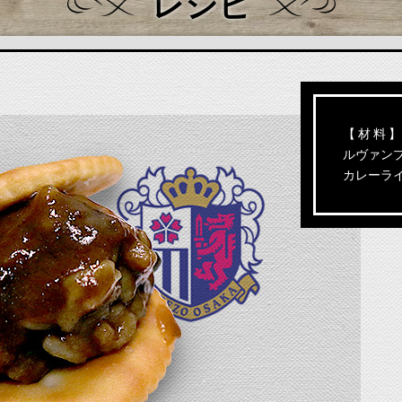
レシピ
【 材 料 】
ルヴァン
カレーラ