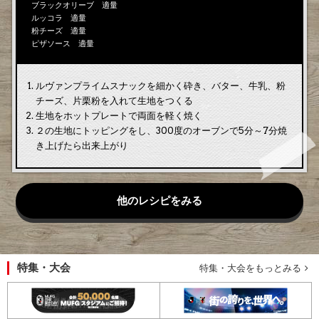
ブラックオリーブ 適量
ルッコラ 適量
粉チーズ 適量
ピザソース 適量
ルヴァンプライムスナックを細かく砕き、バター、牛乳、粉
チーズ、片栗粉を入れて生地をつくる
生地をホットプレートで両面を軽く焼く
２の生地にトッピングをし、300度のオーブンで5分～7分焼
き上げたら出来上がり
他のレシピをみる
特集・大会
特集・大会をもっとみる