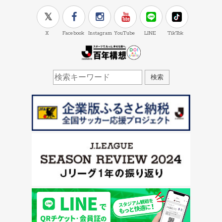
X
Facebook
Instagram
YouTube
LINE
TikTok
J.LEAGUE百年構想
検索