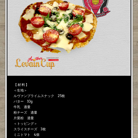
【 材 料 】
＜生地＞
ルヴァンプライムスナック 25枚
バター 10g
牛乳 適量
粉チーズ 適量
片栗粉 適量
＜トッピング＞
スライスチーズ 3枚
ミニトマト 4個