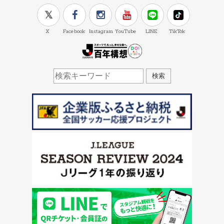
X
Facebook
Instagram
YouTube
LINE
TikTok
J.LEAGUE百年構想
検索