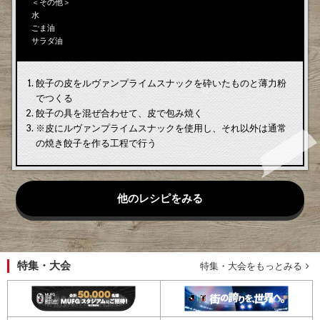
＜その他＞
水
ごま油
サラダ油
餃子の皮をルヴァンプライムスナックを砕いたものと薄力粉
でつくる
餃子の具を混ぜ合わせて、皮で包み焼く
※皮にルヴァンプライムスナックを使用し、それ以外は通常
の焼き餃子を作る工程で行う
他のレシピをみる
特集・大会
特集・大会をもっとみる