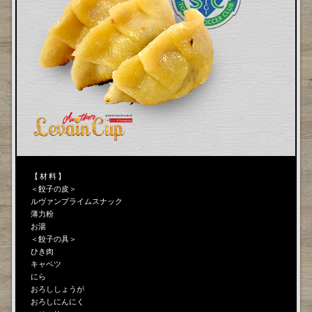
【 材 料 】
＜餃子の皮＞
ルヴァンプライムスナック
薄力粉
お湯
＜餃子の具＞
ひき肉
キャベツ
にら
おろししょうが
おろしにんにく