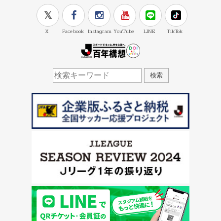
X
Facebook
Instagram
YouTube
LINE
TikTok
J.LEAGUE百年構想
検索