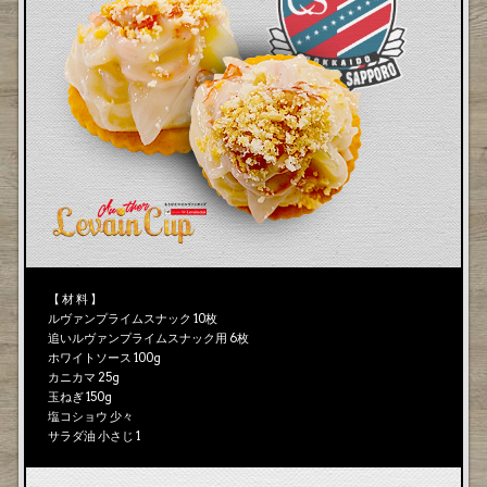
【 材 料 】
ルヴァンプライムスナック 10枚
追いルヴァンプライムスナック用 6枚
ホワイトソース 100g
カニカマ 25g
玉ねぎ 150g
塩コショウ 少々
サラダ油 小さじ 1