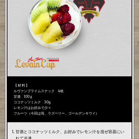
【 材 料 】
ルヴァンプライムスナック 4枚
甘酒 100ｇ
ココナッツミルク 30g
レモン汁はお好みで少々
フルーツ（今回は苺、ラズベリー、ゴールデンキウイ）
甘酒とココナッツミルク、お好みでレモン汁を混ぜ容器にい
れて冷凍