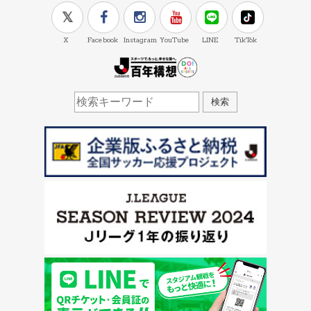
X
Facebook
Instagram
YouTube
LINE
TikTok
J.LEAGUE百年構想
検索