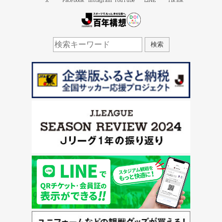
X
Facebook
Instagram
YouTube
LINE
TikTok
J.LEAGUE百年構想
検索