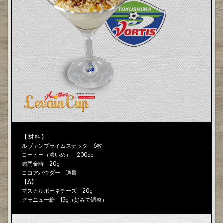
【 材 料 】
ルヴァンプライムスナック 6枚
コーヒー（濃いめ） 200cc
鳴門金時 20g
ココアパウダー 適量
【A】
マスカルポーネチーズ 20g
グラニュー糖 15g（好みで調整）