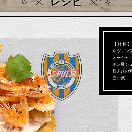
レシピ
【 材 料 】
ルヴァン
オーシャ
ポン酢ジ
桜えびの
三つ葉