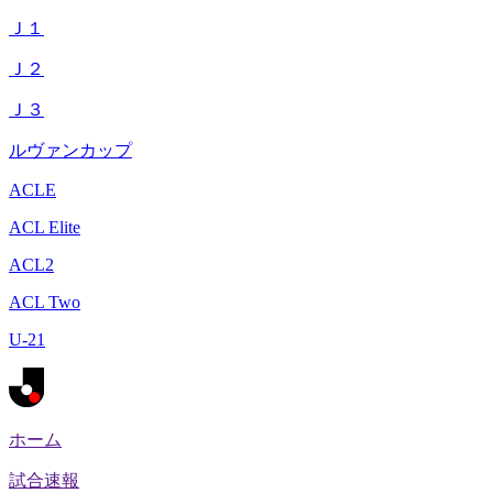
Ｊ１
Ｊ２
Ｊ３
ルヴァンカップ
ACLE
ACL Elite
ACL2
ACL Two
U-21
ホーム
試合速報