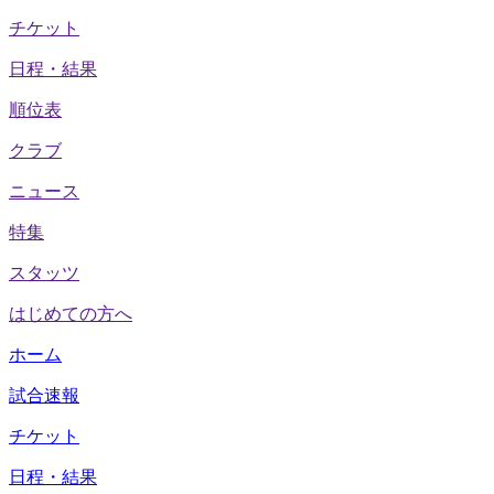
チケット
日程・結果
順位表
クラブ
ニュース
特集
スタッツ
はじめての方へ
ホーム
試合速報
チケット
日程・結果