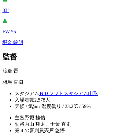
83’
FW 55
堀金 峻明
監督
渡邉 晋
相馬 直樹
スタジアム
ＮＤソフトスタジアム山形
入場者数
2,578人
天候 / 気温 / 湿度
曇り / 23.2℃ / 59%
主審
野堀 桂佑
副審
内山 翔太、千葉 直史
第４の審判員
宍戸 悠悟