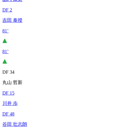
DF 2
吉田 泰授
81’
81’
DF 34
丸山 哲新
DF 15
川井 歩
DF 48
谷田 壮志朗