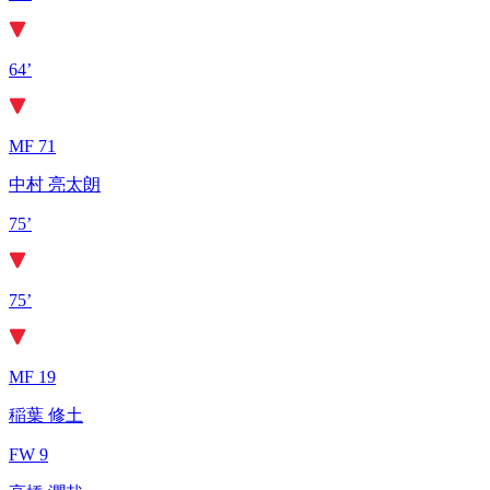
64’
MF 71
中村 亮太朗
75’
75’
MF 19
稲葉 修土
FW 9