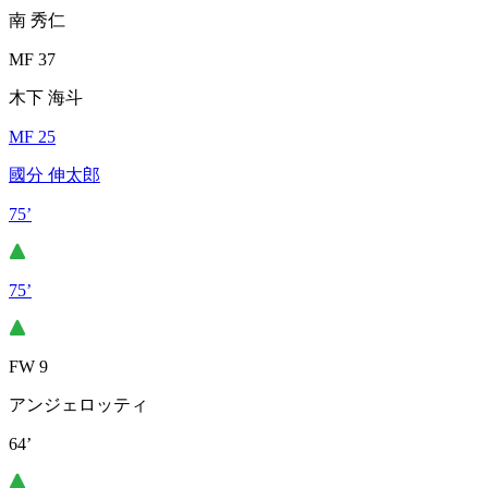
南 秀仁
MF 37
木下 海斗
MF 25
國分 伸太郎
75’
75’
FW 9
アンジェロッティ
64’