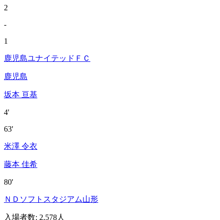
2
-
1
鹿児島ユナイテッドＦＣ
鹿児島
坂本 亘基
4'
63'
米澤 令衣
藤本 佳希
80'
ＮＤソフトスタジアム山形
入場者数
:
2,578人