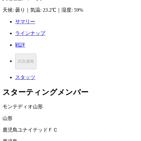
天候
:
曇り
｜
気温
:
23.2℃
｜
湿度
:
59%
サマリー
ラインナップ
戦評
試合速報
スタッツ
スターティングメンバー
モンテディオ山形
山形
鹿児島ユナイテッドＦＣ