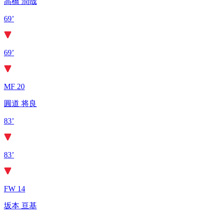
高橋 潤哉
69’
69’
MF 20
圓道 将良
83’
83’
FW 14
坂本 亘基