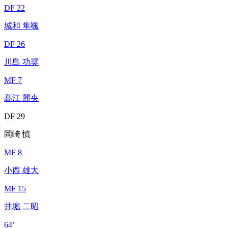
DF 22
城和 隼颯
DF 26
川島 功奨
MF 7
髙江 麗央
DF 29
岡崎 慎
MF 8
小西 雄大
MF 15
井堀 二昭
64’