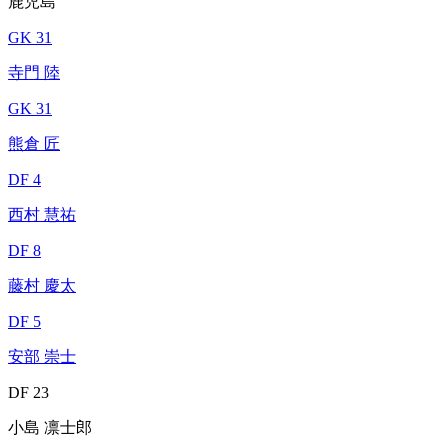
鹿児島
GK 31
寺門 陸
GK 31
熊倉 匠
DF 4
西村 慧祐
DF 8
藤村 慶太
DF 5
安部 崇士
DF 23
小島 凛士郎