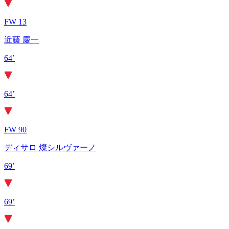
FW 13
近藤 慶一
64’
64’
FW 90
ディサロ 燦シルヴァーノ
69’
69’