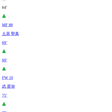
64’
MF 88
土居 聖真
69’
69’
FW 10
武 星弥
75’