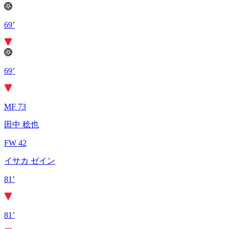
69’
69’
MF 73
田中 稔也
FW 42
イサカ ゼイン
81’
81’