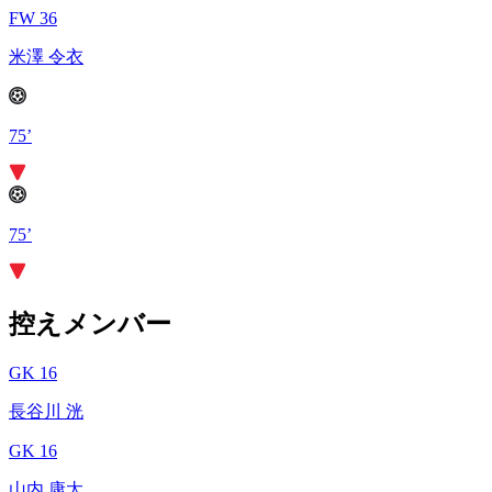
FW 36
米澤 令衣
75’
75’
控えメンバー
GK 16
長谷川 洸
GK 16
山内 康太