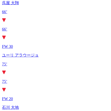
呉屋 大翔
66’
66’
FW 30
ユーリ アラウージョ
75’
75’
FW 20
石川 大地