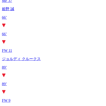
MF 37
姫野 誠
66’
66’
FW 11
ジョルディ クルークス
89’
89’
FW 9