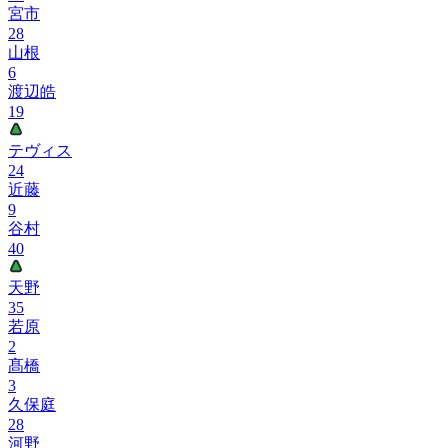
宮市
28
山根
6
渡辺皓
19
テヴィス
24
近藤
9
谷村
40
天野
35
若原
2
髙橋
3
久保庭
28
河野