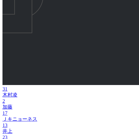
31
木村凌
2
加藤
17
Ｊキニョーネス
13
井上
23