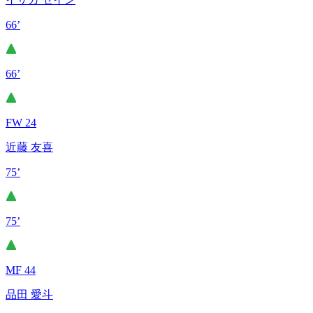
66’
66’
FW 24
近藤 友喜
75’
75’
MF 44
品田 愛斗