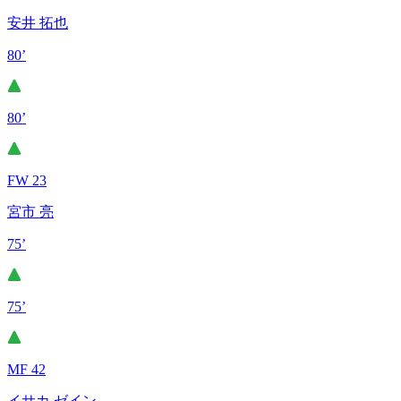
安井 拓也
80’
80’
FW 23
宮市 亮
75’
75’
MF 42
イサカ ゼイン