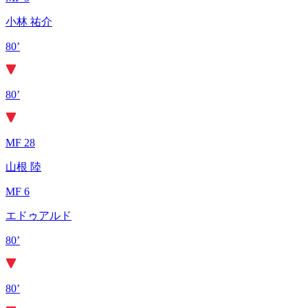
小林 祐介
80’
80’
MF 28
山根 陸
MF 6
エドゥアルド
80’
80’