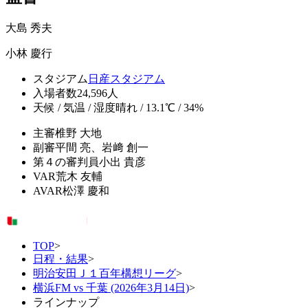
大島 秀夫
小林 慶行
スタジアム
日産スタジアム
入場者数
24,596人
天候 / 気温 / 湿度
晴れ / 13.1℃ / 34%
主審
椎野 大地
副審
平間 亮、岩﨑 創一
第４の審判員
小出 貴彦
VAR
荒木 友輔
AVAR
松澤 慶和
TOP
>
日程・結果
>
明治安田Ｊ１百年構想リーグ
>
横浜FM vs 千葉 (2026年3月14日)
>
ラインナップ