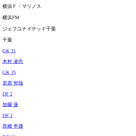
横浜Ｆ・マリノス
横浜FM
ジェフユナイテッド千葉
千葉
GK 31
木村 凌也
GK 35
若原 智哉
DF 2
加藤 蓮
DF 2
髙橋 壱晟