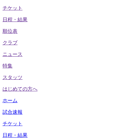
チケット
日程・結果
順位表
クラブ
ニュース
特集
スタッツ
はじめての方へ
ホーム
試合速報
チケット
日程・結果