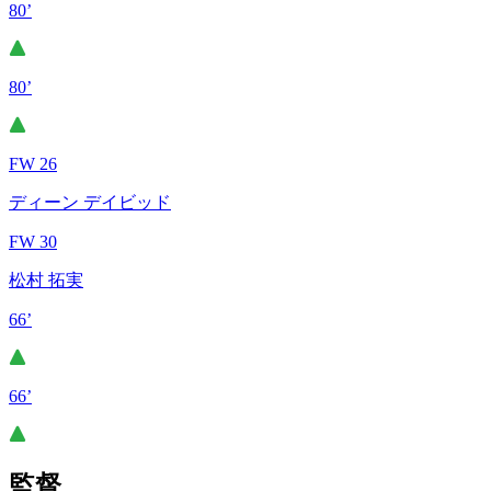
80’
80’
FW 26
ディーン デイビッド
FW 30
松村 拓実
66’
66’
監督