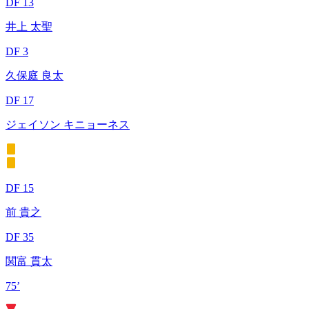
DF 13
井上 太聖
DF 3
久保庭 良太
DF 17
ジェイソン キニョーネス
DF 15
前 貴之
DF 35
関富 貫太
75’