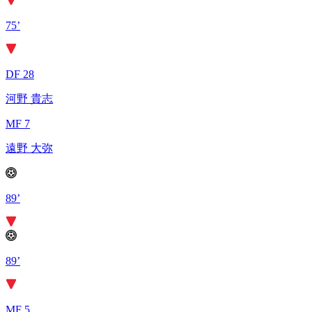
75’
DF 28
河野 貴志
MF 7
遠野 大弥
89’
89’
MF 5