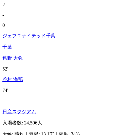
2
-
0
ジェフユナイテッド千葉
千葉
遠野 大弥
52'
谷村 海那
74'
日産スタジアム
入場者数
:
24,596人
天候
:
晴れ
｜
気温
:
13.1℃
｜
湿度
:
34%