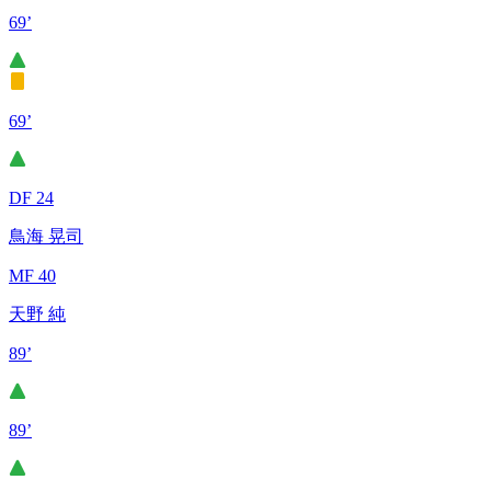
69’
69’
DF 24
鳥海 晃司
MF 40
天野 純
89’
89’