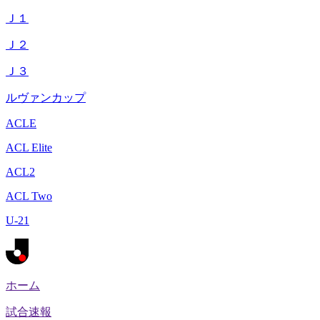
Ｊ１
Ｊ２
Ｊ３
ルヴァンカップ
ACLE
ACL Elite
ACL2
ACL Two
U-21
ホーム
試合速報