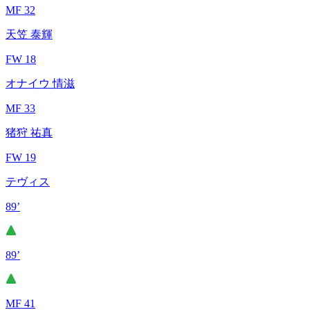
MF 32
天笠 泰輝
FW 18
オナイウ 情滋
MF 33
猪狩 祐真
FW 19
テヴィス
89’
89’
MF 41