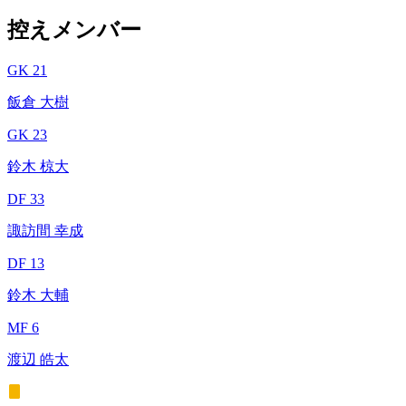
控えメンバー
GK 21
飯倉 大樹
GK 23
鈴木 椋大
DF 33
諏訪間 幸成
DF 13
鈴木 大輔
MF 6
渡辺 皓太