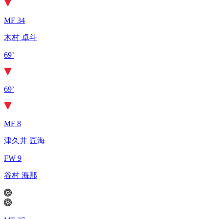
MF 34
木村 卓斗
69’
69’
MF 8
津久井 匠海
FW 9
谷村 海那