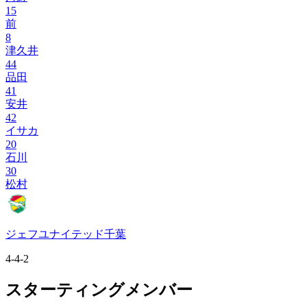
15
前
8
津久井
44
品田
41
安井
42
イサカ
20
石川
30
松村
ジェフユナイテッド千葉
4-4-2
スターティングメンバー