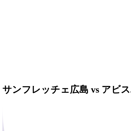
サンフレッチェ広島
vs
アビス