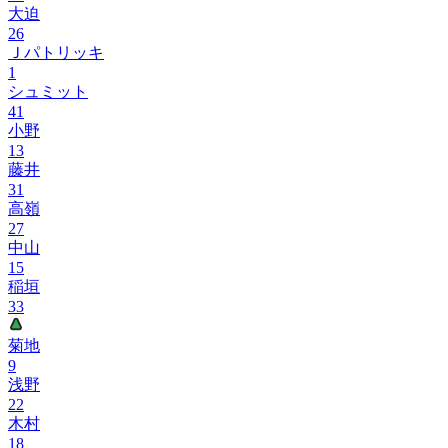
大迫
26
Ｊパトリッキ
1
シュミット
41
小野
13
藤井
31
高嶺
27
中山
15
稲垣
33
菊地
9
浅野
22
木村
18