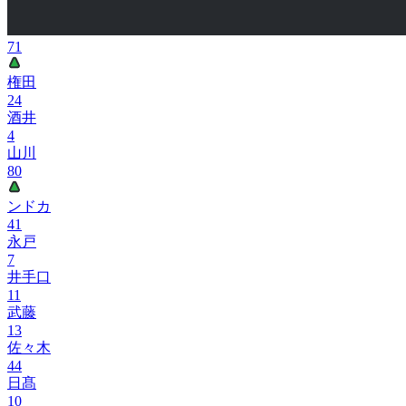
71
権田
24
酒井
4
山川
80
ンドカ
41
永戸
7
井手口
11
武藤
13
佐々木
44
日髙
10