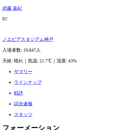
武藤 嘉紀
81'
ノエビアスタジアム神戸
入場者数
:
19,847人
天候
:
晴れ
｜
気温
:
21.7℃
｜
湿度
:
43%
サマリー
ラインナップ
戦評
試合速報
スタッツ
フォーメーション