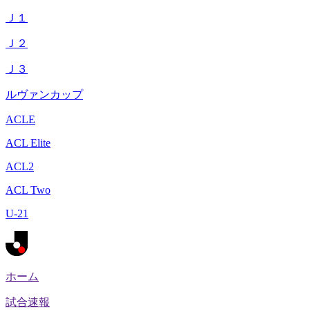
Ｊ１
Ｊ２
Ｊ３
ルヴァンカップ
ACLE
ACL Elite
ACL2
ACL Two
U-21
ホーム
試合速報