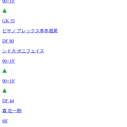
90+19’
GK 35
ピサノ アレックス幸冬堀尾
DF 80
ンドカ ボニフェイス
90+19’
90+19’
DF 44
森 壮一朗
68’