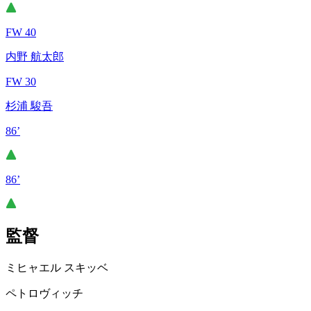
FW 40
内野 航太郎
FW 30
杉浦 駿吾
86’
86’
監督
ミヒャエル スキッベ
ペトロヴィッチ