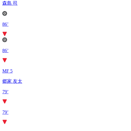
森島 司
86’
86’
MF 5
郷家 友太
79’
79’