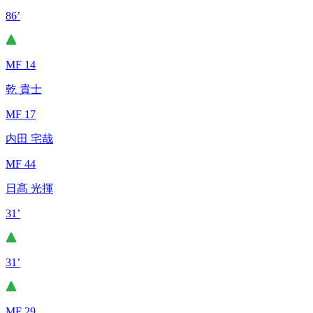
86’
MF 14
乾 貴士
MF 17
内田 宅哉
MF 44
日髙 光揮
31’
31’
MF 29