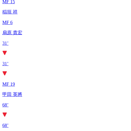
MF 15
稲垣 祥
MF 6
扇原 貴宏
31’
31’
MF 19
甲田 英將
68’
68’