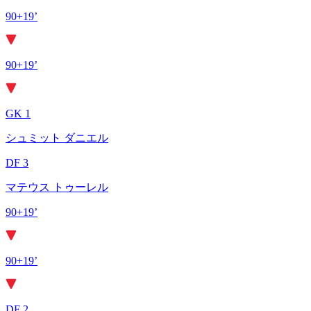
90+19’
90+19’
GK 1
シュミット ダニエル
DF 3
マテウス トゥーレル
90+19’
90+19’
DF 2