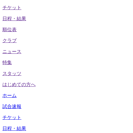
チケット
日程・結果
順位表
クラブ
ニュース
特集
スタッツ
はじめての方へ
ホーム
試合速報
チケット
日程・結果