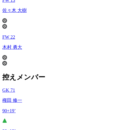
FW 13
佐々木 大樹
FW 22
木村 勇大
控えメンバー
GK 71
権田 修一
90+19’