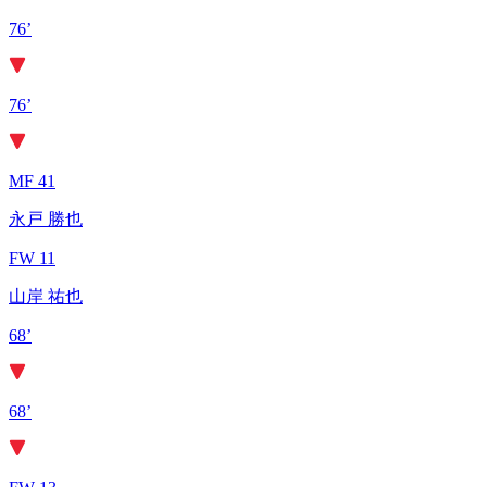
76’
76’
MF 41
永戸 勝也
FW 11
山岸 祐也
68’
68’