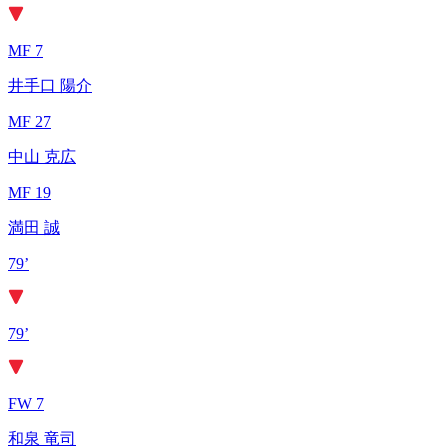
MF 7
井手口 陽介
MF 27
中山 克広
MF 19
満田 誠
79’
79’
FW 7
和泉 竜司