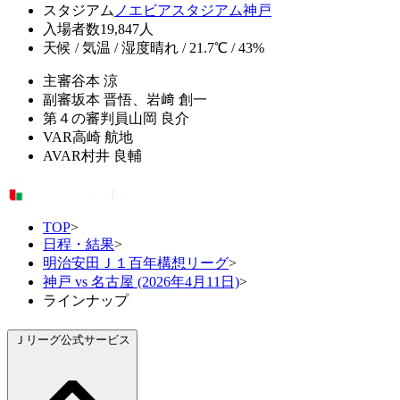
スタジアム
ノエビアスタジアム神戸
入場者数
19,847人
天候 / 気温 / 湿度
晴れ / 21.7℃ / 43%
主審
谷本 涼
副審
坂本 晋悟、岩﨑 創一
第４の審判員
山岡 良介
VAR
高崎 航地
AVAR
村井 良輔
TOP
>
日程・結果
>
明治安田Ｊ１百年構想リーグ
>
神戸 vs 名古屋 (2026年4月11日)
>
ラインナップ
Ｊリーグ公式サービス