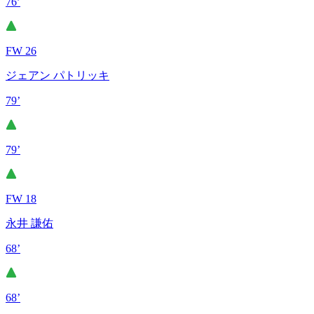
76’
FW 26
ジェアン パトリッキ
79’
79’
FW 18
永井 謙佑
68’
68’