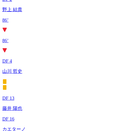
野上 結貴
86’
86’
DF 4
山川 哲史
DF 13
藤井 陽也
DF 16
カエターノ