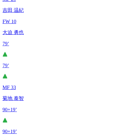
吉田 温紀
FW 10
大迫 勇也
79’
79’
MF 33
菊地 泰智
90+19’
90+19’