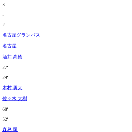
3
-
2
名古屋グランパス
名古屋
酒井 高徳
27'
29'
木村 勇大
佐々木 大樹
68'
52'
森島 司