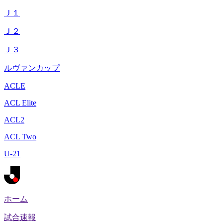
Ｊ１
Ｊ２
Ｊ３
ルヴァンカップ
ACLE
ACL Elite
ACL2
ACL Two
U-21
ホーム
試合速報