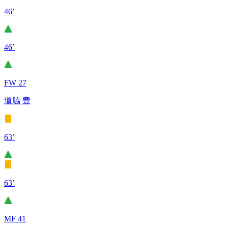
46’
46’
FW 27
道脇 豊
63’
63’
MF 41