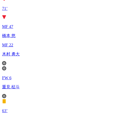
71’
MF 47
橋本 悠
MF 22
木村 勇大
FW 6
重見 柾斗
63’