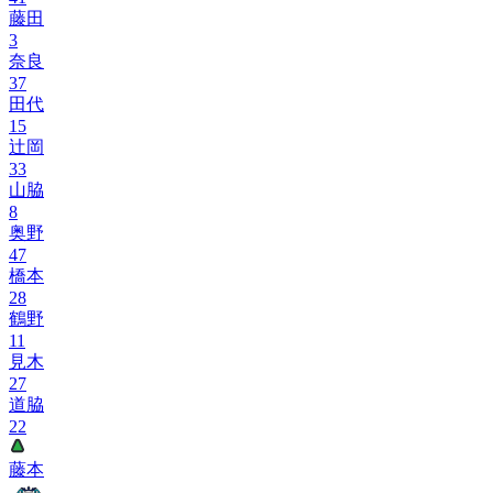
藤田
3
奈良
37
田代
15
辻岡
33
山脇
8
奥野
47
橋本
28
鶴野
11
見木
27
道脇
22
藤本