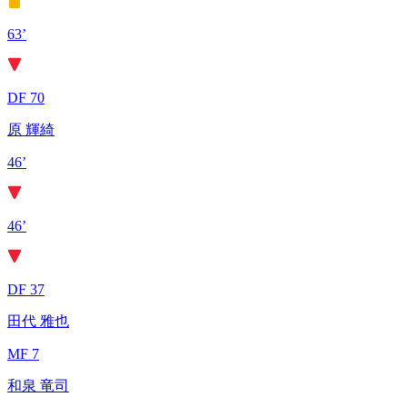
63’
DF 70
原 輝綺
46’
46’
DF 37
田代 雅也
MF 7
和泉 竜司