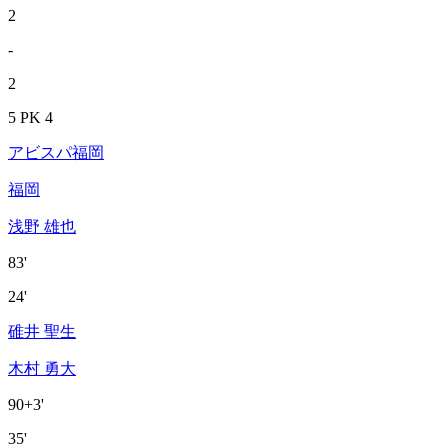
2
-
2
5 PK 4
アビスパ福岡
福岡
浅野 雄也
83'
24'
碓井 聖生
木村 勇大
90+3'
35'