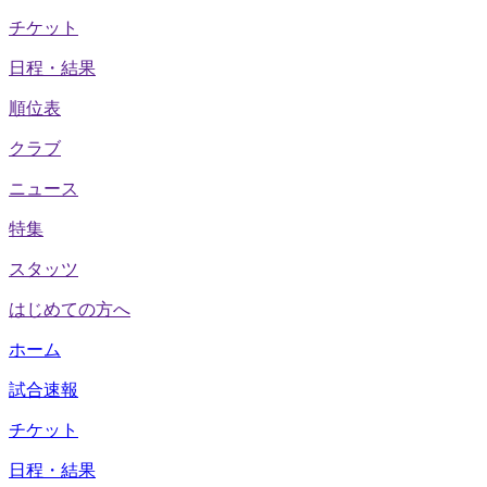
チケット
日程・結果
順位表
クラブ
ニュース
特集
スタッツ
はじめての方へ
ホーム
試合速報
チケット
日程・結果