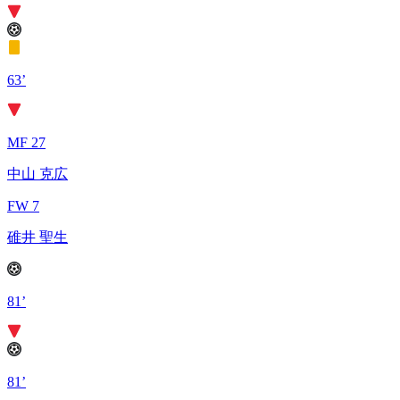
63’
MF 27
中山 克広
FW 7
碓井 聖生
81’
81’