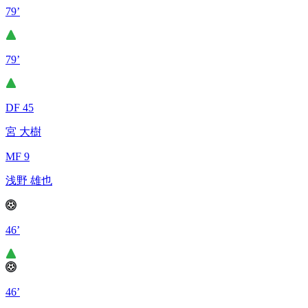
79’
79’
DF 45
宮 大樹
MF 9
浅野 雄也
46’
46’