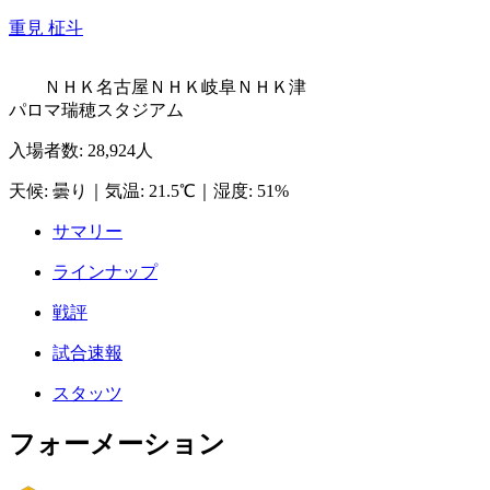
重見 柾斗
ＮＨＫ名古屋
ＮＨＫ岐阜
ＮＨＫ津
パロマ瑞穂スタジアム
入場者数
:
28,924人
天候
:
曇り
｜
気温
:
21.5℃
｜
湿度
:
51%
サマリー
ラインナップ
戦評
試合速報
スタッツ
フォーメーション