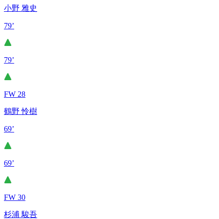
小野 雅史
79’
79’
FW 28
鶴野 怜樹
69’
69’
FW 30
杉浦 駿吾