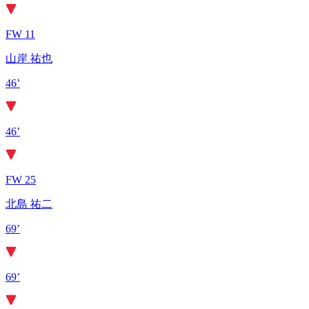
FW 11
山岸 祐也
46’
46’
FW 25
北島 祐二
69’
69’