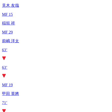
見木 友哉
MF 15
稲垣 祥
MF 29
前嶋 洋太
63’
63’
MF 19
甲田 英將
71’