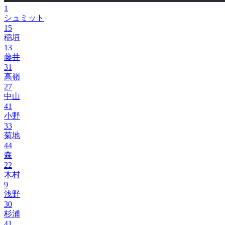
1
シュミット
15
稲垣
13
藤井
31
高嶺
27
中山
41
小野
33
菊地
44
森
22
木村
9
浅野
30
杉浦
41