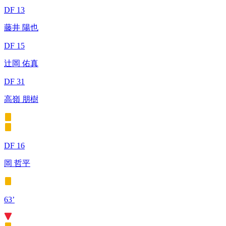
DF 13
藤井 陽也
DF 15
辻岡 佑真
DF 31
高嶺 朋樹
DF 16
岡 哲平
63’