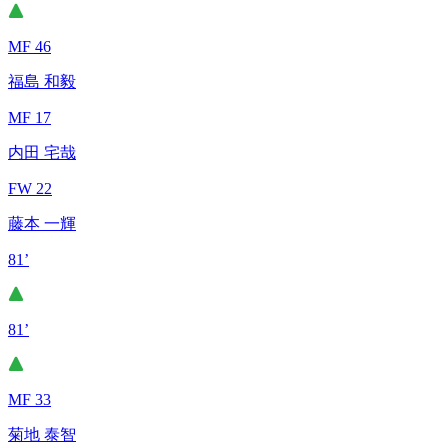
MF 46
福島 和毅
MF 17
内田 宅哉
FW 22
藤本 一輝
81’
81’
MF 33
菊地 泰智