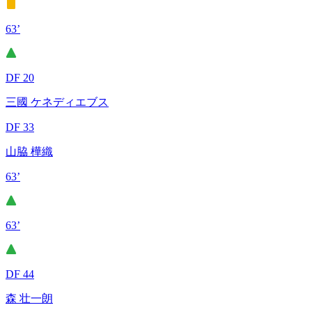
63’
DF 20
三國 ケネディエブス
DF 33
山脇 樺織
63’
63’
DF 44
森 壮一朗