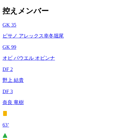
控えメンバー
GK 35
ピサノ アレックス幸冬堀尾
GK 99
オビ パウエル オビンナ
DF 2
野上 結貴
DF 3
奈良 竜樹
63’