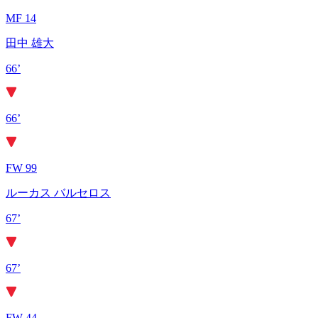
MF 14
田中 雄大
66’
66’
FW 99
ルーカス バルセロス
67’
67’
FW 44