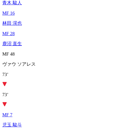
青木 駿人
MF 16
林田 滉也
MF 28
鹿沼 直生
MF 48
ヴァウ ソアレス
73’
73’
MF 7
児玉 駿斗