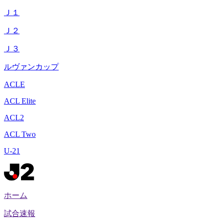
Ｊ１
Ｊ２
Ｊ３
ルヴァンカップ
ACLE
ACL Elite
ACL2
ACL Two
U-21
ホーム
試合速報