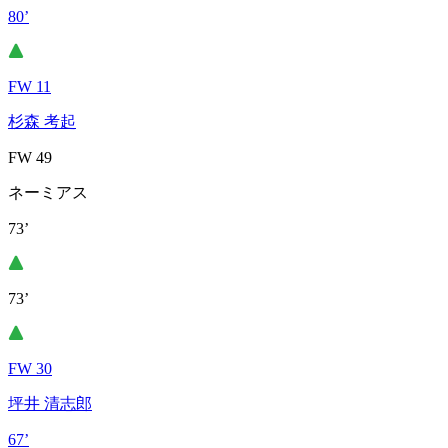
80’
FW 11
杉森 考起
FW 49
ネーミアス
73’
73’
FW 30
坪井 清志郎
67’