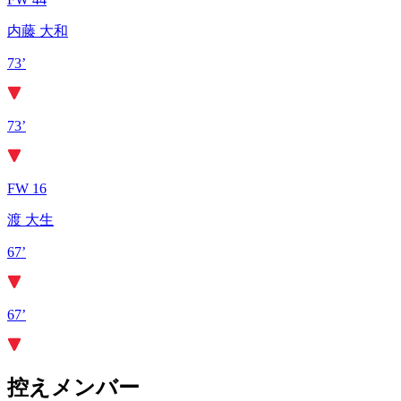
内藤 大和
73’
73’
FW 16
渡 大生
67’
67’
控えメンバー