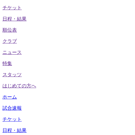
チケット
日程・結果
順位表
クラブ
ニュース
特集
スタッツ
はじめての方へ
ホーム
試合速報
チケット
日程・結果