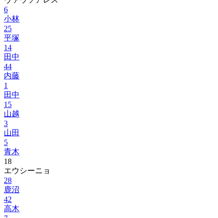
6
小林
25
平塚
14
田中
44
内藤
1
田中
15
山越
3
山田
5
青木
18
エウシーニョ
28
鹿沼
42
高木