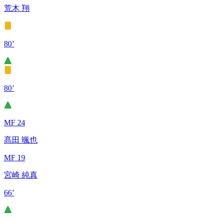
荒木 翔
80’
80’
MF 24
髙田 颯也
MF 19
宮崎 純真
66’