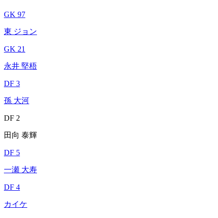
GK 97
東 ジョン
GK 21
永井 堅梧
DF 3
孫 大河
DF 2
田向 泰輝
DF 5
一瀬 大寿
DF 4
カイケ