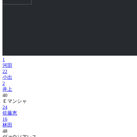
1
河田
22
小出
2
井上
40
Ｅマンシャ
24
佐藤恵
16
林田
48
ヴァウソアレス