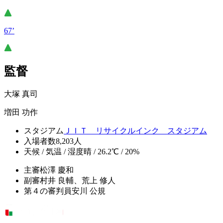
67’
監督
大塚 真司
増田 功作
スタジアム
ＪＩＴ リサイクルインク スタジアム
入場者数
8,203人
天候 / 気温 / 湿度
晴 / 26.2℃ / 20%
主審
松澤 慶和
副審
村井 良輔、荒上 修人
第４の審判員
安川 公規