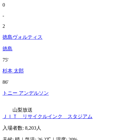
0
-
2
徳島ヴォルティス
徳島
75'
杉本 太郎
86'
トニー アンデルソン
山梨放送
ＪＩＴ リサイクルインク スタジアム
入場者数
:
8,203人
天候
:
晴
｜
気温
:
26.2℃
｜
湿度
:
20%