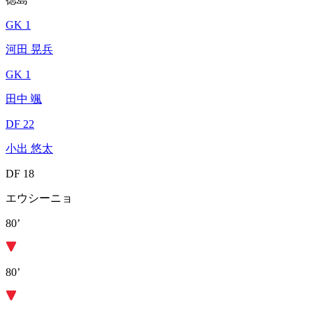
GK 1
河田 晃兵
GK 1
田中 颯
DF 22
小出 悠太
DF 18
エウシーニョ
80’
80’