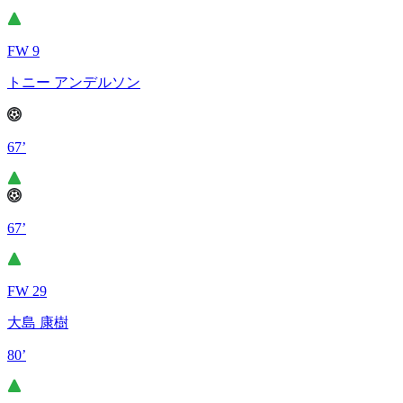
FW 9
トニー アンデルソン
67’
67’
FW 29
大島 康樹
80’