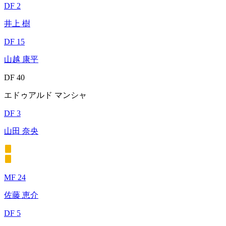
DF 2
井上 樹
DF 15
山越 康平
DF 40
エドゥアルド マンシャ
DF 3
山田 奈央
MF 24
佐藤 恵介
DF 5