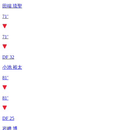
田端 琉聖
71’
71’
DF 32
小池 裕太
81’
81’
DF 25
岩﨑 博