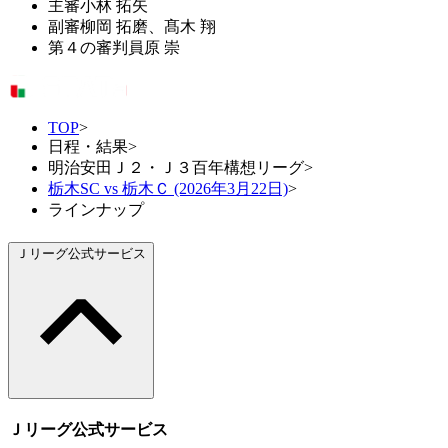
主審
小林 拓矢
副審
柳岡 拓磨、髙木 翔
第４の審判員
原 崇
TOP
>
日程・結果
>
明治安田Ｊ２・Ｊ３百年構想リーグ
>
栃木SC vs 栃木Ｃ (2026年3月22日)
>
ラインナップ
Ｊリーグ公式サービス
Ｊリーグ公式サービス