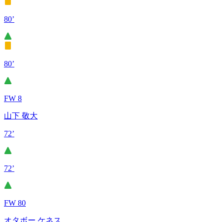
80’
80’
FW 8
山下 敬大
72’
72’
FW 80
オタボー ケネス