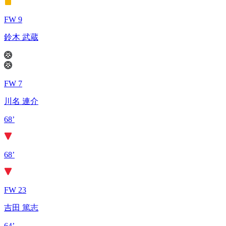
FW 9
鈴木 武蔵
FW 7
川名 連介
68’
68’
FW 23
吉田 篤志
64’