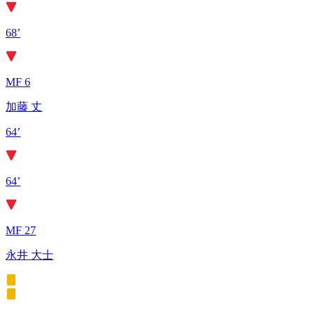
68’
MF 6
加藤 丈
64’
64’
MF 27
永井 大士