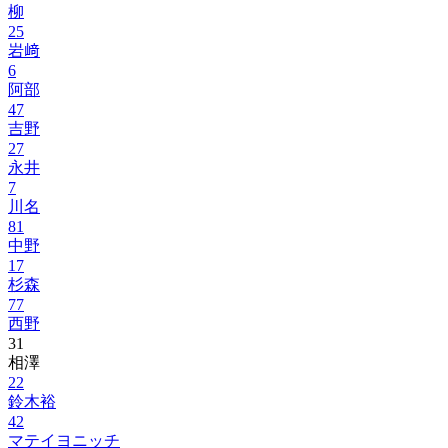
柳
25
岩﨑
6
阿部
47
吉野
27
永井
7
川名
81
中野
17
杉森
77
西野
31
相澤
22
鈴木裕
42
マテイヨニッチ