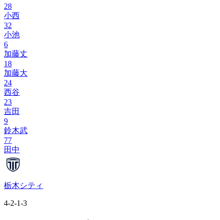
28
小西
32
小池
6
加藤丈
18
加藤大
24
西谷
23
吉田
9
鈴木武
77
田中
栃木シティ
4-2-1-3