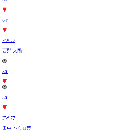
64’
FW 77
西野 太陽
80’
80’
FW 77
田中 パウロ淳一