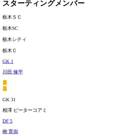
スターティングメンバー
栃木ＳＣ
栃木SC
栃木シティ
栃木Ｃ
GK 1
川田 修平
GK 31
相澤 ピーターコアミ
DF 5
柳 育崇