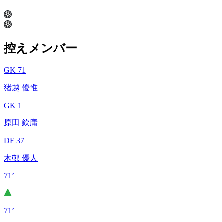
控えメンバー
GK 71
猪越 優惟
GK 1
原田 欽庸
DF 37
木邨 優人
71’
71’