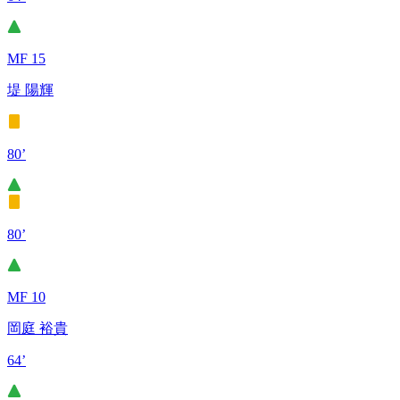
MF 15
堤 陽輝
80’
80’
MF 10
岡庭 裕貴
64’