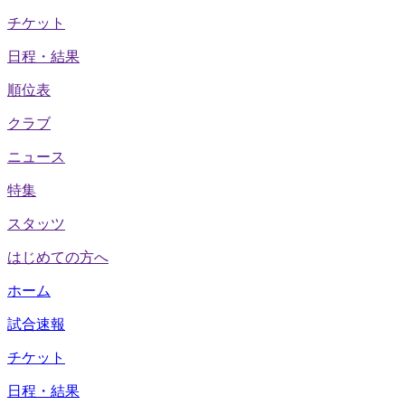
チケット
日程・結果
順位表
クラブ
ニュース
特集
スタッツ
はじめての方へ
ホーム
試合速報
チケット
日程・結果