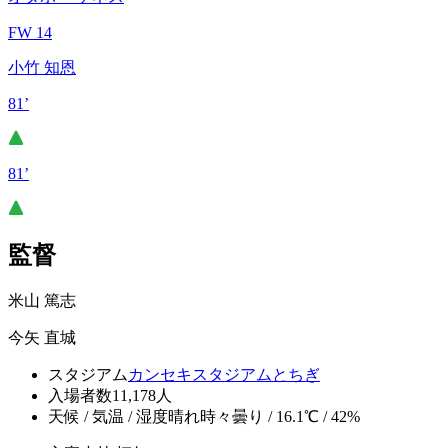
FW 14
小竹 知恩
81’
81’
監督
米山 篤志
今矢 直城
スタジアム
カンセキスタジアムとちぎ
入場者数
11,178人
天候 / 気温 / 湿度
晴れ時々曇り / 16.1℃ / 42%