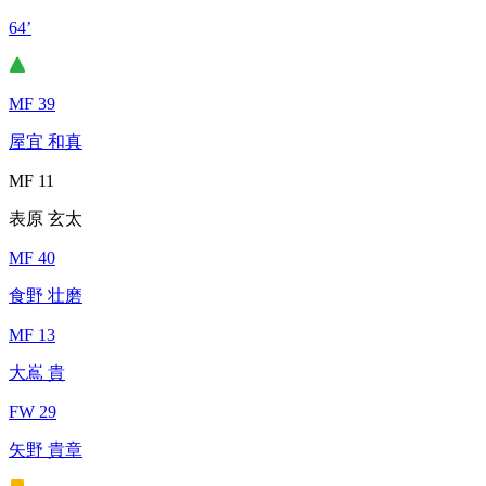
64’
MF 39
屋宜 和真
MF 11
表原 玄太
MF 40
食野 壮磨
MF 13
大嶌 貴
FW 29
矢野 貴章