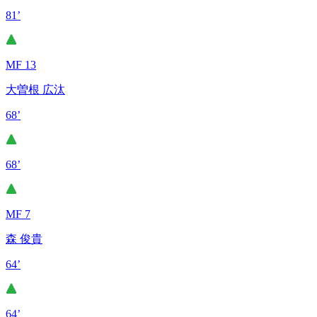
81’
MF 13
大曽根 広汰
68’
68’
MF 7
森 俊貴
64’
64’