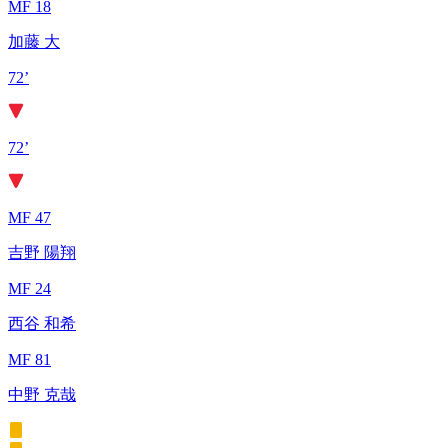
MF 18
加藤 大
72’
72’
MF 47
吉野 陽翔
MF 24
西谷 和希
MF 81
中野 克哉