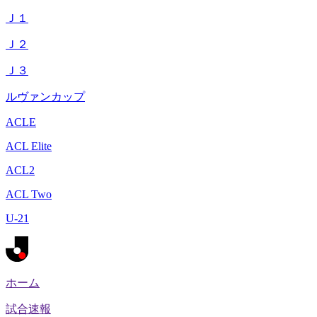
Ｊ１
Ｊ２
Ｊ３
ルヴァンカップ
ACLE
ACL Elite
ACL2
ACL Two
U-21
ホーム
試合速報