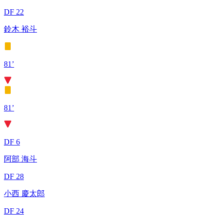
DF 22
鈴木 裕斗
81’
81’
DF 6
阿部 海斗
DF 28
小西 慶太郎
DF 24