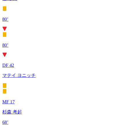
80’
80’
DF 42
マテイ ヨニッチ
MF 17
杉森 考起
68’