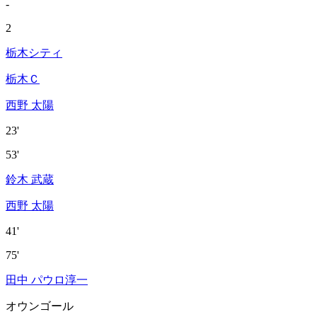
-
2
栃木シティ
栃木Ｃ
西野 太陽
23'
53'
鈴木 武蔵
西野 太陽
41'
75'
田中 パウロ淳一
オウンゴール