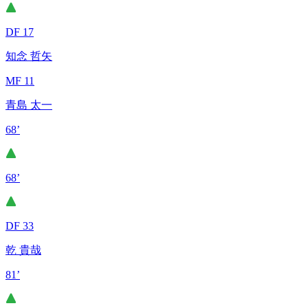
DF 17
知念 哲矢
MF 11
青島 太一
68’
68’
DF 33
乾 貴哉
81’