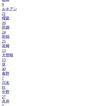
9
ルキアン
21
櫻庭
26
田畑
24
田端
25
岩﨑
13
大曽根
15
堤
40
食野
7
川名
81
中野
27
永井
9