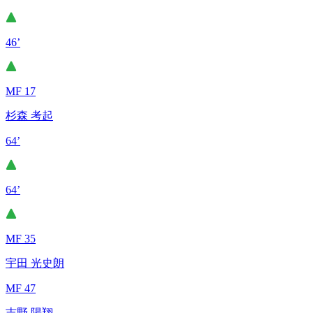
46’
MF 17
杉森 考起
64’
64’
MF 35
宇田 光史朗
MF 47
吉野 陽翔