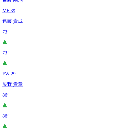
MF 39
遠藤 貴成
73’
73’
FW 29
矢野 貴章
86’
86’