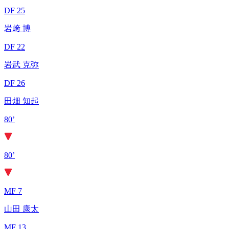
DF 25
岩﨑 博
DF 22
岩武 克弥
DF 26
田畑 知起
80’
80’
MF 7
山田 康太
MF 13