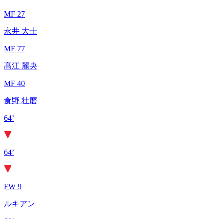
MF 27
永井 大士
MF 77
髙江 麗央
MF 40
食野 壮磨
64’
64’
FW 9
ルキアン