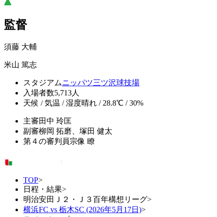
監督
須藤 大輔
米山 篤志
スタジアム
ニッパツ三ツ沢球技場
入場者数
5,713人
天候 / 気温 / 湿度
晴れ / 28.8℃ / 30%
主審
田中 玲匡
副審
柳岡 拓磨、塚田 健太
第４の審判員
宗像 瞭
TOP
>
日程・結果
>
明治安田Ｊ２・Ｊ３百年構想リーグ
>
横浜FC vs 栃木SC (2026年5月17日)
>