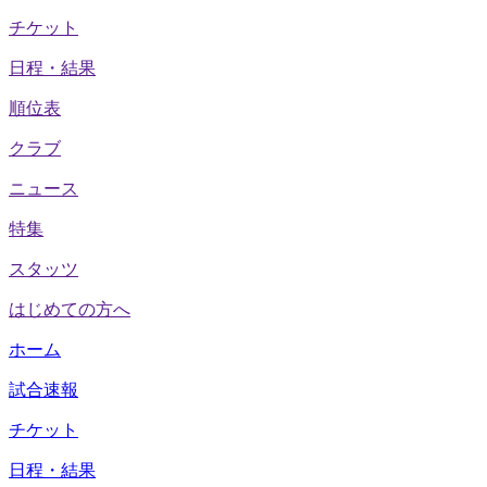
チケット
日程・結果
順位表
クラブ
ニュース
特集
スタッツ
はじめての方へ
ホーム
試合速報
チケット
日程・結果