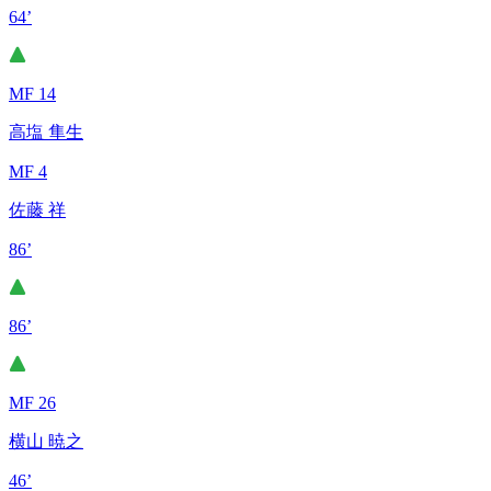
64’
MF 14
高塩 隼生
MF 4
佐藤 祥
86’
86’
MF 26
横山 暁之
46’