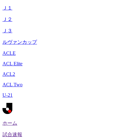
Ｊ１
Ｊ２
Ｊ３
ルヴァンカップ
ACLE
ACL Elite
ACL2
ACL Two
U-21
ホーム
試合速報