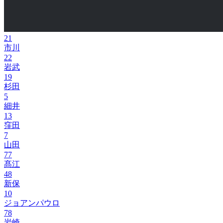
21
市川
22
岩武
19
杉田
5
細井
13
窪田
7
山田
77
髙江
48
新保
10
ジョアンパウロ
78
岩崎