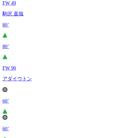
FW 49
駒沢 直哉
80’
80’
FW 90
アダイウトン
60’
60’