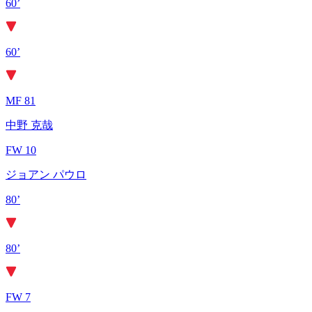
60’
60’
MF 81
中野 克哉
FW 10
ジョアン パウロ
80’
80’
FW 7