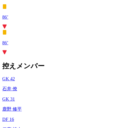
86’
86’
控えメンバー
GK 42
石井 僚
GK 31
鹿野 修平
DF 16