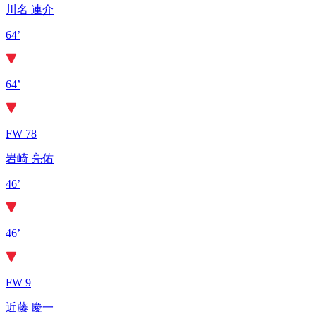
川名 連介
64’
64’
FW 78
岩崎 亮佑
46’
46’
FW 9
近藤 慶一