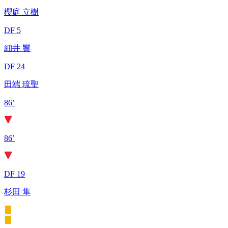
櫻庭 立樹
DF 5
細井 響
DF 24
田端 琉聖
86’
86’
DF 19
杉田 隼