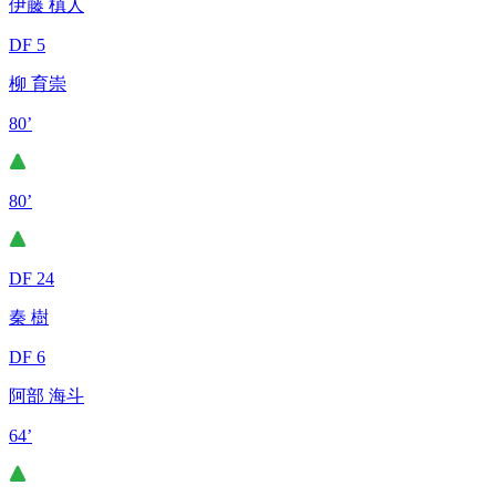
伊藤 槙人
DF 5
柳 育崇
80’
80’
DF 24
秦 樹
DF 6
阿部 海斗
64’