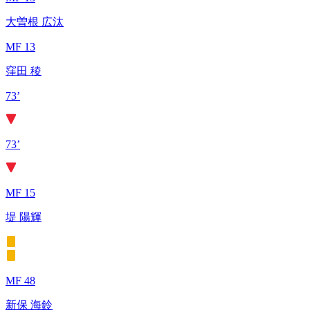
大曽根 広汰
MF 13
窪田 稜
73’
73’
MF 15
堤 陽輝
MF 48
新保 海鈴