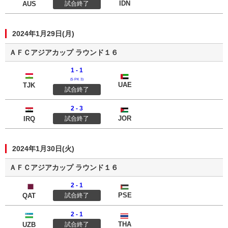
IDN
AUS
試合終了
2024年1月29日(月)
ＡＦＣアジアカップ ラウンド１６
1 - 1
タジキスタン
ＵＡＥ
(5 PK 3)
UAE
TJK
試合終了
2 - 3
イラク
ヨルダン
JOR
IRQ
試合終了
2024年1月30日(火)
ＡＦＣアジアカップ ラウンド１６
2 - 1
カタール
パレスチナ
PSE
QAT
試合終了
2 - 1
ウズベキスタン
タイ
THA
UZB
試合終了