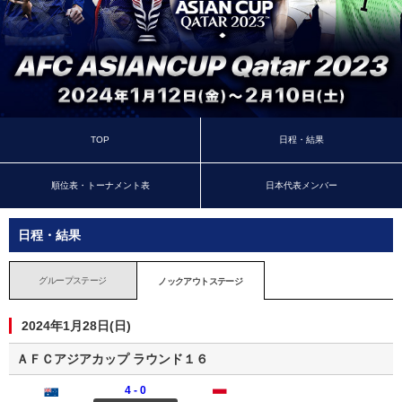
TOP
日程・結果
順位表・トーナメント表
日本代表メンバー
日程・結果
グループステージ
ノックアウトステージ
2024年1月28日(日)
ＡＦＣアジアカップ ラウンド１６
4 - 0
オーストラリア
インドネシア