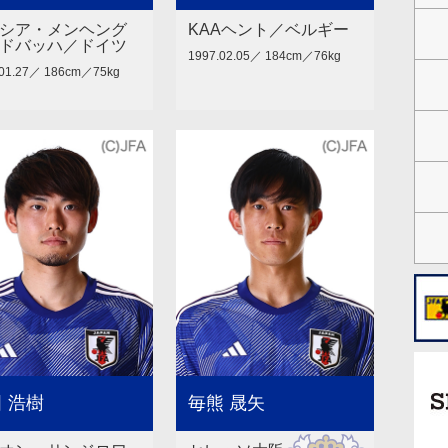
シア・メンヘング
KAAヘント／ベルギー
ドバッハ／ドイツ
1997.02.05／ 184cm／76kg
.01.27／ 186cm／75kg
 浩樹
毎熊 晟矢