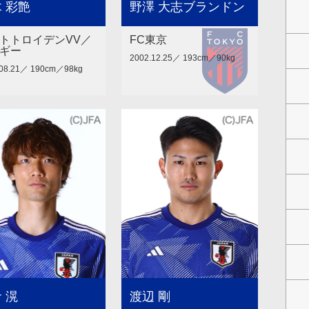
 彩艶
野澤 大志ブランドン
トトロイデンVV／
FC東京
ギー
2002.12.25／ 193cm／90kg
.08.21／ 190cm／98kg
 滉
渡辺 剛