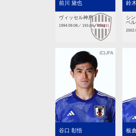
前川 黛也
鈴木
ヴィッセル神⼾
シン
ベル
1994.09.08／ 191cm／86kg
2002
谷口 彰悟
板倉