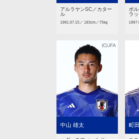
アルラヤンSC／カター
ボル
ル
ラッ
1991.07.15／ 183cm／75kg
1997
中山 雄太
町田