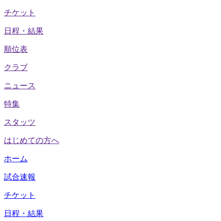
チケット
日程・結果
順位表
クラブ
ニュース
特集
スタッツ
はじめての方へ
ホーム
試合速報
チケット
日程・結果