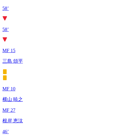
58’
58’
MF 15
三島 頌平
MF 10
横山 暁之
MF 27
根岸 恵汰
46’