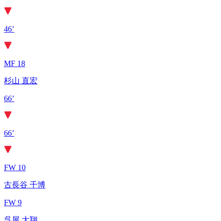
46’
MF 18
杉山 直宏
66’
66’
FW 10
古長谷 千博
FW 9
呉屋 大翔