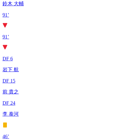
鈴木 大輔
91’
91’
DF 6
岩下 航
DF 15
前 貴之
DF 24
李 泰河
46’