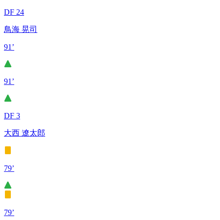
DF 24
鳥海 晃司
91’
91’
DF 3
大西 遼太郎
79’
79’