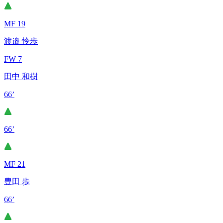
MF 19
渡邉 怜歩
FW 7
田中 和樹
66’
66’
MF 21
豊田 歩
66’