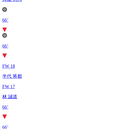
66’
66’
FW 18
半代 将都
FW 17
林 誠道
66’
66’