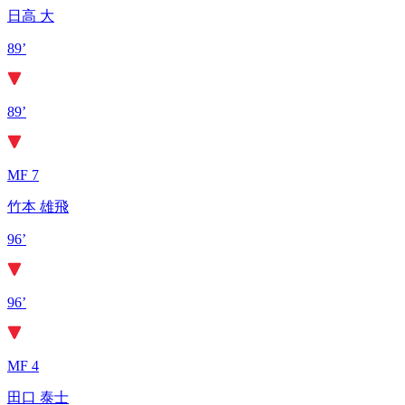
日高 大
89’
89’
MF 7
竹本 雄飛
96’
96’
MF 4
田口 泰士