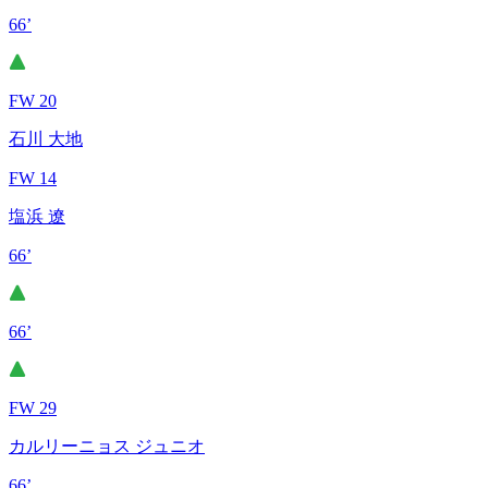
66’
FW 20
石川 大地
FW 14
塩浜 遼
66’
66’
FW 29
カルリーニョス ジュニオ
66’