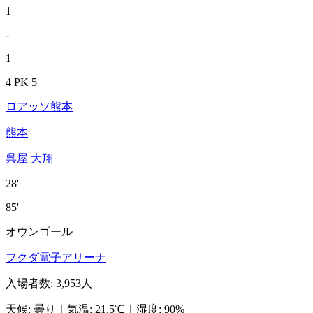
1
-
1
4 PK 5
ロアッソ熊本
熊本
呉屋 大翔
28'
85'
オウンゴール
フクダ電子アリーナ
入場者数
:
3,953人
天候
:
曇り
｜
気温
:
21.5℃
｜
湿度
:
90%