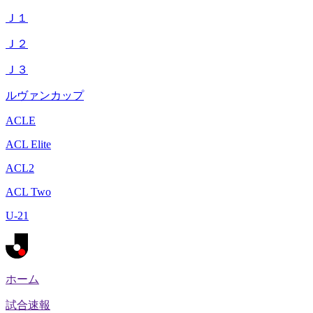
Ｊ１
Ｊ２
Ｊ３
ルヴァンカップ
ACLE
ACL Elite
ACL2
ACL Two
U-21
ホーム
試合速報