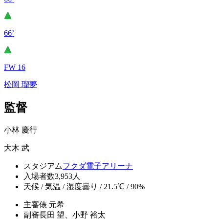
66’
FW 16
松岡 瑠夢
監督
小林 慶行
大木 武
スタジアム
フクダ電子アリーナ
入場者数
3,953人
天候 / 気温 / 湿度
曇り / 21.5℃ / 90%
主審
俵 元希
副審
長田 望、小野 裕太