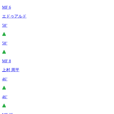
MF 6
エドゥアルド
58’
58’
MF 8
上村 周平
46’
46’