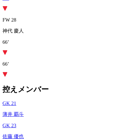
FW 28
神代 慶人
66’
66’
控えメンバー
GK 21
薄井 覇斗
GK 23
佐藤 優也