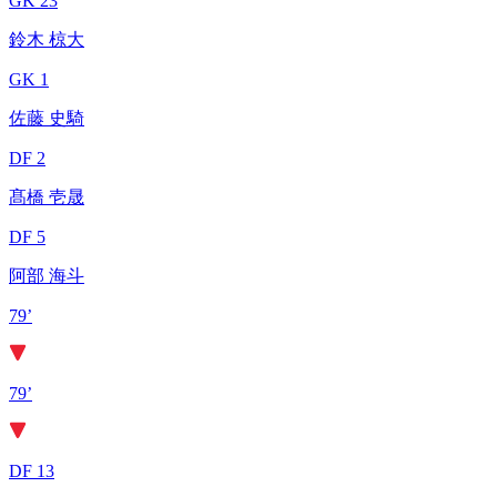
GK 23
鈴木 椋大
GK 1
佐藤 史騎
DF 2
髙橋 壱晟
DF 5
阿部 海斗
79’
79’
DF 13