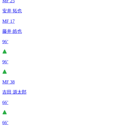
MF 25
安井 拓也
MF 17
藤井 皓也
96’
96’
MF 38
吉田 源太郎
66’
66’