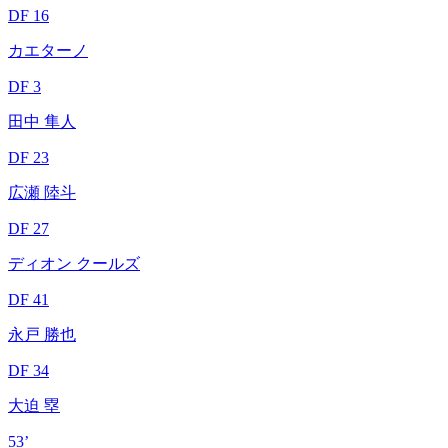
DF 16
カエターノ
DF 3
田中 隼人
DF 23
広瀬 陸斗
DF 27
ディオン クールズ
DF 41
永戸 勝也
DF 34
大迫 塁
53’