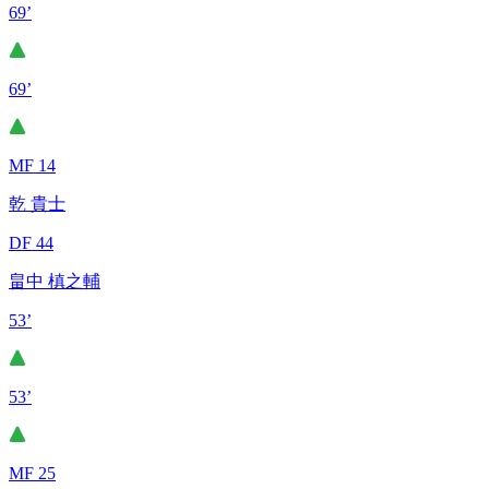
69’
69’
MF 14
乾 貴士
DF 44
畠中 槙之輔
53’
53’
MF 25