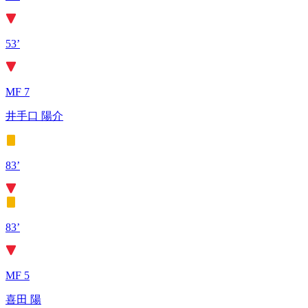
53’
MF 7
井手口 陽介
83’
83’
MF 5
喜田 陽