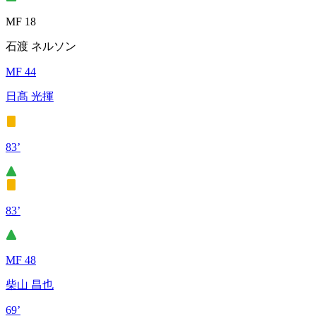
MF 18
石渡 ネルソン
MF 44
日髙 光揮
83’
83’
MF 48
柴山 昌也
69’