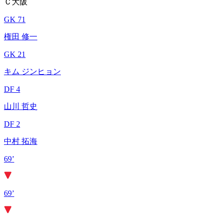
Ｃ大阪
GK 71
権田 修一
GK 21
キム ジンヒョン
DF 4
山川 哲史
DF 2
中村 拓海
69’
69’