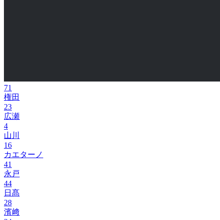
71
権田
23
広瀬
4
山川
16
カエターノ
41
永戸
44
日髙
28
濱﨑