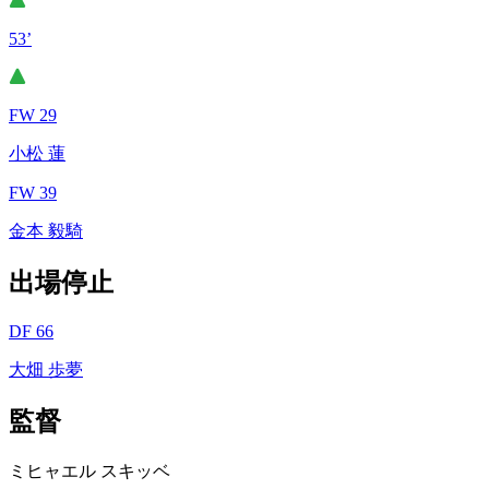
53’
FW 29
小松 蓮
FW 39
金本 毅騎
出場停止
DF 66
大畑 歩夢
監督
ミヒャエル スキッベ