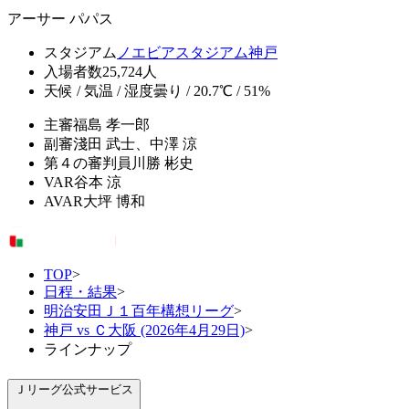
アーサー パパス
スタジアム
ノエビアスタジアム神戸
入場者数
25,724人
天候 / 気温 / 湿度
曇り / 20.7℃ / 51%
主審
福島 孝一郎
副審
淺田 武士、中澤 涼
第４の審判員
川勝 彬史
VAR
谷本 涼
AVAR
大坪 博和
TOP
>
日程・結果
>
明治安田Ｊ１百年構想リーグ
>
神戸 vs Ｃ大阪 (2026年4月29日)
>
ラインナップ
Ｊリーグ公式サービス