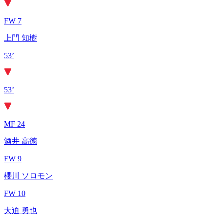
FW 7
上門 知樹
53’
53’
MF 24
酒井 高徳
FW 9
櫻川 ソロモン
FW 10
大迫 勇也