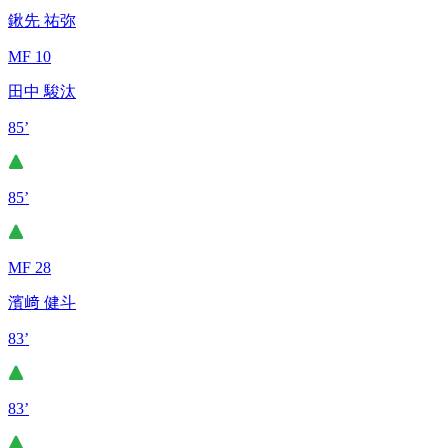
鍬先 祐弥
MF 10
田中 駿汰
85’
85’
MF 28
濱﨑 健斗
83’
83’