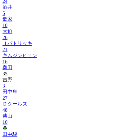
24
酒井
5
郷家
10
大迫
26
Ｊパトリッキ
21
キムジンヒョン
16
奥田
35
吉野
3
田中隼
27
Ｄクールズ
48
柴山
10
田中駿