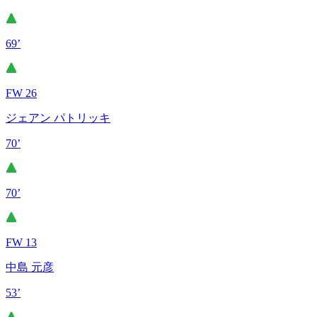
69’
FW 26
ジェアン パトリッキ
70’
70’
FW 13
中島 元彦
53’