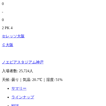
0
-
0
2 PK 4
セレッソ大阪
Ｃ大阪
ノエビアスタジアム神戸
入場者数
:
25,724人
天候
:
曇り
｜
気温
:
20.7℃
｜
湿度
:
51%
サマリー
ラインナップ
戦評