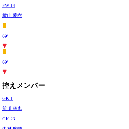
FW 14
横山 夢樹
69’
69’
控えメンバー
GK 1
前川 黛也
GK 23
中村 航輔