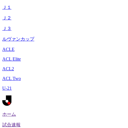
Ｊ１
Ｊ２
Ｊ３
ルヴァンカップ
ACLE
ACL Elite
ACL2
ACL Two
U-21
ホーム
試合速報