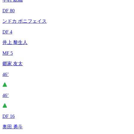
DF 80
ンドカ ボニフェイス
DF 4
井上 黎生人
MF 5
郷家 友太
46’
46’
DF 16
奥田 勇斗