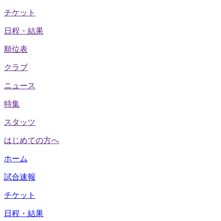
チケット
日程・結果
順位表
クラブ
ニュース
特集
スタッツ
はじめての方へ
ホーム
試合速報
チケット
日程・結果