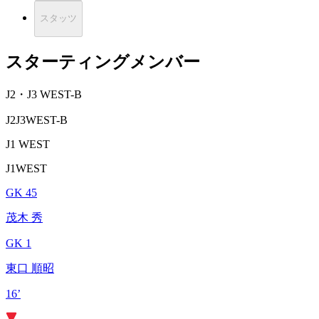
スタッツ
スターティングメンバー
J2・J3 WEST-B
J2J3WEST-B
J1 WEST
J1WEST
GK 45
茂木 秀
GK 1
東口 順昭
16’