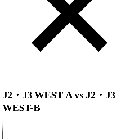
J2・J3 WEST-A
vs
J2・J3
WEST-B