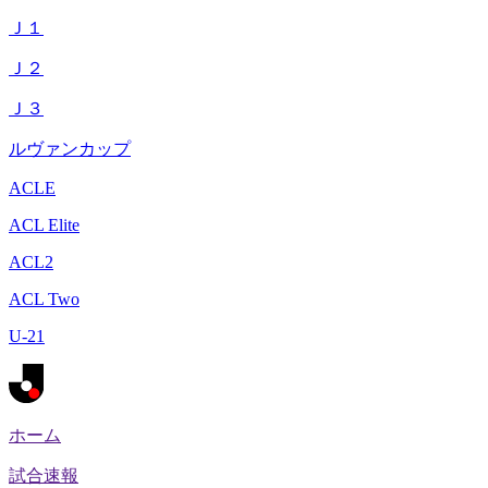
Ｊ１
Ｊ２
Ｊ３
ルヴァンカップ
ACLE
ACL Elite
ACL2
ACL Two
U-21
ホーム
試合速報