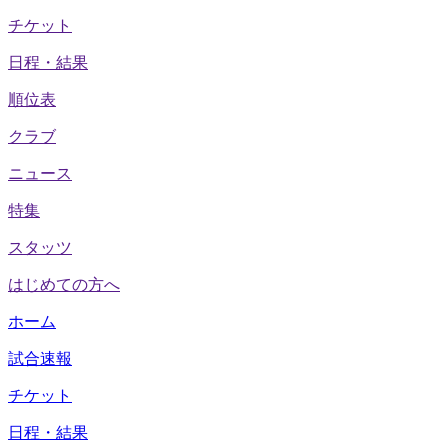
チケット
日程・結果
順位表
クラブ
ニュース
特集
スタッツ
はじめての方へ
ホーム
試合速報
チケット
日程・結果