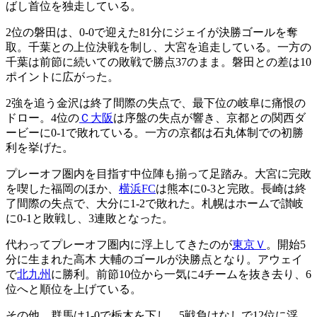
ばし首位を独走している。
2位の磐田は、0-0で迎えた81分にジェイが決勝ゴールを奪
取。千葉との上位決戦を制し、大宮を追走している。一方の
千葉は前節に続いての敗戦で勝点37のまま。磐田との差は10
ポイントに広がった。
2強を追う金沢は終了間際の失点で、最下位の岐阜に痛恨の
ドロー。4位の
Ｃ大阪
は序盤の失点が響き、京都との関西ダ
ービーに0-1で敗れている。一方の京都は石丸体制での初勝
利を挙げた。
プレーオフ圏内を目指す中位陣も揃って足踏み。大宮に完敗
を喫した福岡のほか、
横浜FC
は熊本に0-3と完敗。長崎は終
了間際の失点で、大分に1-2で敗れた。札幌はホームで讃岐
に0-1と敗戦し、3連敗となった。
代わってプレーオフ圏内に浮上してきたのが
東京Ｖ
。開始5
分に生まれた高木 大輔のゴールが決勝点となり。アウェイ
で
北九州
に勝利。前節10位から一気に4チームを抜き去り、6
位へと順位を上げている。
その他、群馬は1-0で栃木を下し、5戦負けなしで12位に浮