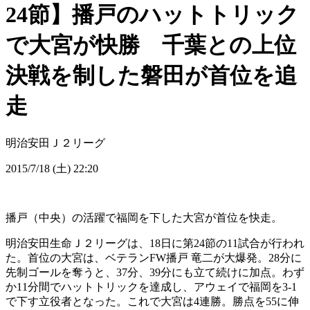
24節】播戸のハットトリック
で大宮が快勝 千葉との上位
決戦を制した磐田が首位を追
走
明治安田Ｊ２リーグ
2015/7/18 (土) 22:20
播戸（中央）の活躍で福岡を下した大宮が首位を快走。
明治安田生命Ｊ２リーグは、18日に第24節の11試合が行われ
た。首位の大宮は、ベテランFW播戸 竜二が大爆発。28分に
先制ゴールを奪うと、37分、39分にも立て続けに加点。わず
か11分間でハットトリックを達成し、アウェイで福岡を3-1
で下す立役者となった。これで大宮は4連勝。勝点を55に伸