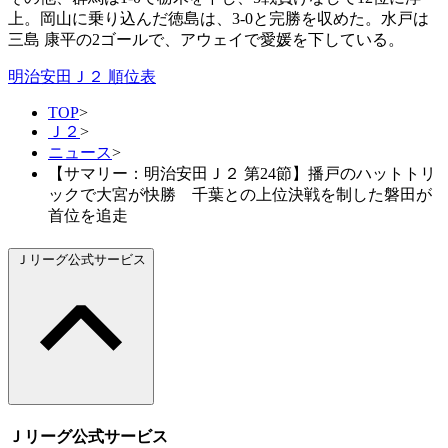
上。岡山に乗り込んだ徳島は、3-0と完勝を収めた。水戸は
三島 康平の2ゴールで、アウェイで愛媛を下している。
明治安田Ｊ２ 順位表
TOP
>
Ｊ２
>
ニュース
>
【サマリー：明治安田Ｊ２ 第24節】播戸のハットトリ
ックで大宮が快勝 千葉との上位決戦を制した磐田が
首位を追走
Ｊリーグ公式サービス
Ｊリーグ公式サービス