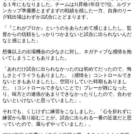
る１年にもなりました。チームはJ1昇格1年目で7位、ルヴァ
ンカップ準優勝とまずまずの戦績を残した一方、自身のリー
グ戦出場はわずか2試合にとどまります。
「『これがプロか』というのをあらためて感じましたし、監
督からの信頼をしっかりつかまないと試合に出られないんだ
なと感じました」
想像以上の出場機会の少なさに対し、ネガティブな感情を抱
いてしまうこともありました。
「あれだけ試合に出られなかったのは初めてだったので、悔
しさとイライラもありました。（感情を）コントロールでき
ないときもありましたし、空回りしていた時期もありまし
た。（コントロールできないことで）プレーが雑になった
り、味方との連係があまりできなかったりしたので、合わせ
ないといけないと思っていました」。
それでも、くじけずに練習をこなしました。「心を折れずに
練習から取り組むことが、試合に出られる一番の近道だと思
っていたので、腐らずやっていました」。