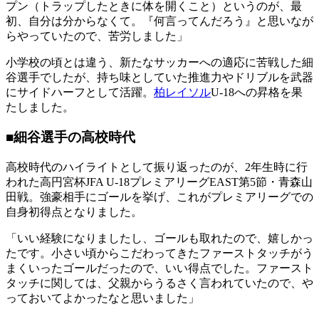
プン（トラップしたときに体を開くこと）というのが、最
初、自分は分からなくて。『何言ってんだろう』と思いなが
らやっていたので、苦労しました」
小学校の頃とは違う、新たなサッカーへの適応に苦戦した細
谷選手でしたが、持ち味としていた推進力やドリブルを武器
にサイドハーフとして活躍。
柏レイソル
U-18への昇格を果
たしました。
■細谷選手の高校時代
高校時代のハイライトとして振り返ったのが、2年生時に行
われた高円宮杯JFA U-18プレミアリーグEAST第5節・青森山
田戦。強豪相手にゴールを挙げ、これがプレミアリーグでの
自身初得点となりました。
「いい経験になりましたし、ゴールも取れたので、嬉しかっ
たです。小さい頃からこだわってきたファーストタッチがう
まくいったゴールだったので、いい得点でした。ファースト
タッチに関しては、父親からうるさく言われていたので、や
っておいてよかったなと思いました」