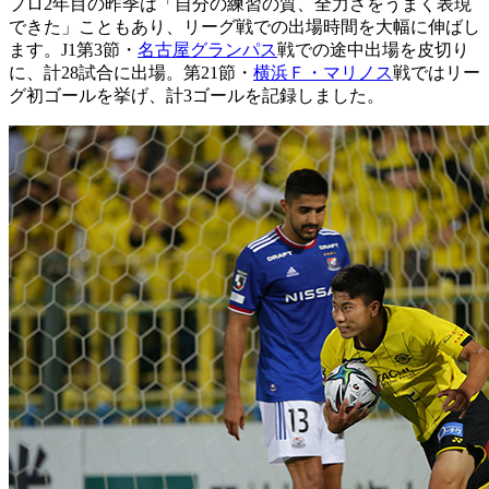
プロ2年目の昨季は「自分の練習の質、全力さをうまく表現
できた」こともあり、リーグ戦での出場時間を大幅に伸ばし
ます。J1第3節・
名古屋グランパス
戦での途中出場を皮切り
に、計28試合に出場。第21節・
横浜Ｆ・マリノス
戦ではリー
グ初ゴールを挙げ、計3ゴールを記録しました。