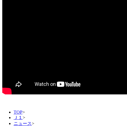
TOP
>
Ｊ１
>
ニュース
>