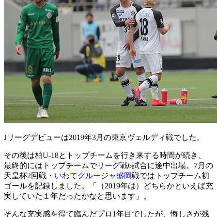
Jリーグデビューは2019年3月の東京ヴェルディ戦でした。
その後は柏U-18とトップチームを行き来する時間が続き、
最終的にはトップチームでリーグ戦6試合に途中出場。7月の
天皇杯2回戦・
いわてグルージャ盛岡
戦ではトップチーム初
ゴールを記録しました。「（2019年は）どちらかといえば充
実していた１年だったかなと思います」。
そんな充実感を得て臨んだプロ1年目でしたが、悔しさが残