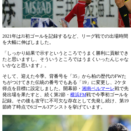
2021年はJ1初ゴールを記録するなど、リーグ戦での出場時間
を大幅に伸ばしました。
「しっかり結果で示すというところでうまく勝利に貢献でき
たと思いますし、そういうところではうまくいったんじゃな
いかなと思います」。
そして、迎えた今季。背番号を「35」から柏の歴代のFWた
ちがつけてきた伝統の番号でもある「19」に変更し、2ケタ
得点を目標に設定しました。開幕節・
湘南ベルマーレ
戦で先
発出場を果たすと、続く第2節・
横浜FM
戦で今季初ゴールを
記録。その後も攻守に不可欠な存在として先発し続け、第19
節終了時点で6ゴール3アシストを挙げています。