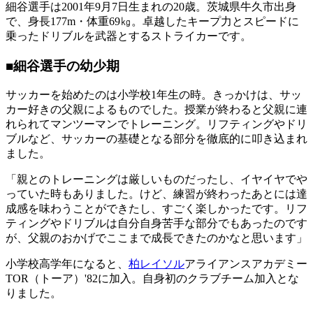
細谷選手は2001年9月7日生まれの20歳。茨城県牛久市出身
で、身長177m・体重69㎏。卓越したキープ力とスピードに
乗ったドリブルを武器とするストライカーです。
■細谷選手の幼少期
サッカーを始めたのは小学校1年生の時。きっかけは、サッ
カー好きの父親によるものでした。授業が終わると父親に連
れられてマンツーマンでトレーニング。リフティングやドリ
ブルなど、サッカーの基礎となる部分を徹底的に叩き込まれ
ました。
「親とのトレーニングは厳しいものだったし、イヤイヤでや
っていた時もありました。けど、練習が終わったあとには達
成感を味わうことができたし、すごく楽しかったです。リフ
ティングやドリブルは自分自身苦手な部分でもあったのです
が、父親のおかげでここまで成長できたのかなと思います」
小学校高学年になると、
柏レイソル
アライアンスアカデミー
TOR（トーア）'82に加入。自身初のクラブチーム加入とな
りました。