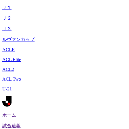
Ｊ１
Ｊ２
Ｊ３
ルヴァンカップ
ACLE
ACL Elite
ACL2
ACL Two
U-21
ホーム
試合速報