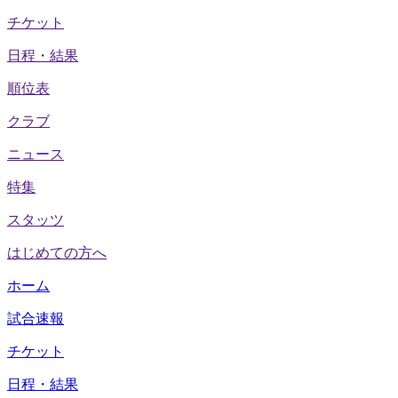
チケット
日程・結果
順位表
クラブ
ニュース
特集
スタッツ
はじめての方へ
ホーム
試合速報
チケット
日程・結果