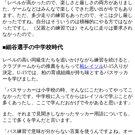
「レベルが高かったので、楽しさと厳しさの両方がありまし
た。ゲームなどはみんなで楽しくできた思い出が今でもあり
ます。ただ、多少走りの練習もあったので、そこは少し厳し
かったですね。自分はそういうのは積極的にやる方ではなか
ったですし、（父親との練習では）そんなに走りは要求され
なかったので」
■細谷選手の中学校時代
レベルの高い同級生たちを追いかけながら練習を続けると、
クラブチームからの推薦をもらって
柏レイソル
U-15入りが
決定。U-15では、柏の育成組織が持ち味とするパスサッカ
ーを学びました。
「パスサッカーは小学校の時、そんなにこだわってやってこ
なかったです。中学校に入ってからはレイソルで学ぶことが
多くあったし、ここで学んだおかげで今があると思います」
また、それまで見聞きしなかったサッカー用語についても、
ここで多くを学んだと言います。
「パス練習で意味が分からない言葉を使うんですよね。オー