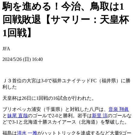
駒を進める！今治、鳥取は1
回戦敗退【サマリー：天皇杯
1回戦】
JFA
2024/5/26 (日) 16:40
Ｊ３首位の大宮は3-0で福井ユナイテッドFC（福井県）に勝
利した
天皇杯は26日に1回戦の16試合が行われた。
ブリオベッカ浦安（千葉県）と対戦した八戸は、
音泉 翔眞
と
妹尾 直哉
のゴールで2-0と勝利。岩手は
新里 涼
のゴールな
どで3-1と北海道十勝スカイアース（北海道）を撃破した。
福島は
清水 一雅
がハットトリックを達成するなど大量9ゴー