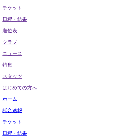
チケット
日程・結果
順位表
クラブ
ニュース
特集
スタッツ
はじめての方へ
ホーム
試合速報
チケット
日程・結果