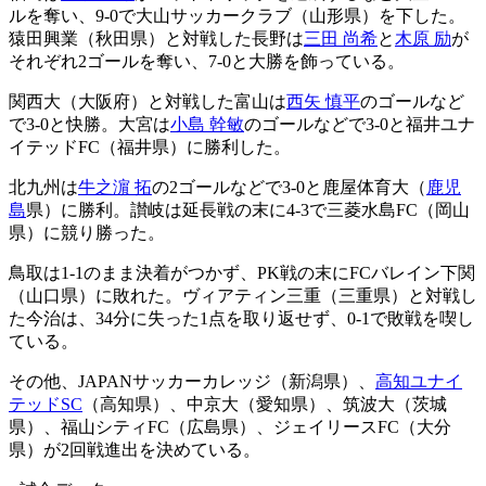
ルを奪い、9-0で大山サッカークラブ（山形県）を下した。
猿田興業（秋田県）と対戦した長野は
三田 尚希
と
木原 励
が
それぞれ2ゴールを奪い、7-0と大勝を飾っている。
関西大（大阪府）と対戦した富山は
西矢 慎平
のゴールなど
で3-0と快勝。大宮は
小島 幹敏
のゴールなどで3-0と福井ユナ
イテッドFC（福井県）に勝利した。
北九州は
牛之濵 拓
の2ゴールなどで3-0と鹿屋体育大（
鹿児
島
県）に勝利。讃岐は延長戦の末に4-3で三菱水島FC（岡山
県）に競り勝った。
鳥取は1-1のまま決着がつかず、PK戦の末にFCバレイン下関
（山口県）に敗れた。ヴィアティン三重（三重県）と対戦し
た今治は、34分に失った1点を取り返せず、0-1で敗戦を喫し
ている。
その他、JAPANサッカーカレッジ（新潟県）、
高知ユナイ
テッドSC
（高知県）、中京大（愛知県）、筑波大（茨城
県）、福山シティFC（広島県）、ジェイリースFC（大分
県）が2回戦進出を決めている。