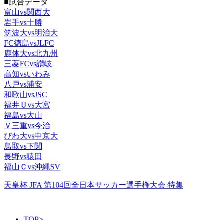
■試合データ
富山vs関西大
岩手vs十勝
筑波大vs明治大
FC徳島vsJLFC
鹿体大vs北九州
三菱FCvs讃岐
高知vsいわみ
八戸vs浦安
和歌山vsJSC
福井Ｕvs大宮
福島vs大山
Ｖ三重vs今治
びわ大vs中京大
鳥取vs下関
長野vs猿田
福山Ｃvs沖縄SV
天皇杯 JFA 第104回全日本サッカー選手権大会 特集
TOP
>