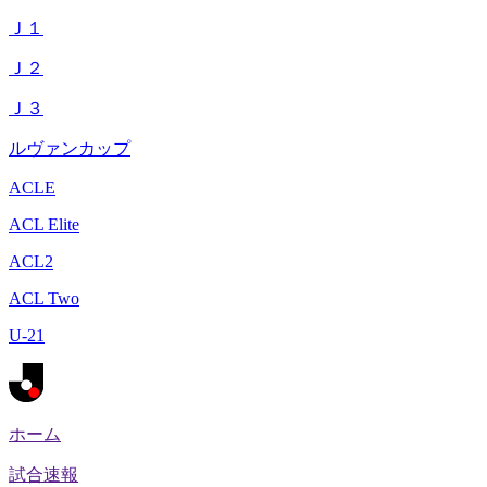
Ｊ１
Ｊ２
Ｊ３
ルヴァンカップ
ACLE
ACL Elite
ACL2
ACL Two
U-21
ホーム
試合速報