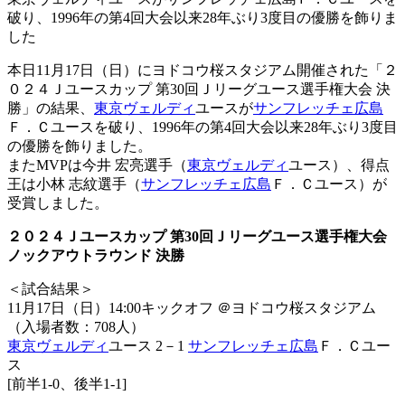
破り、1996年の第4回大会以来28年ぶり3度目の優勝を飾りま
した
本日11月17日（日）にヨドコウ桜スタジアム開催された「２
０２４Ｊユースカップ 第30回Ｊリーグユース選手権大会 決
勝」の結果、
東京ヴェルディ
ユースが
サンフレッチェ広島
Ｆ．Ｃユースを破り、1996年の第4回大会以来28年ぶり3度目
の優勝を飾りました。
またMVPは今井 宏亮選手（
東京ヴェルディ
ユース）、得点
王は小林 志紋選手（
サンフレッチェ広島
Ｆ．Ｃユース）が
受賞しました。
２０２４Ｊユースカップ 第30回Ｊリーグユース選手権大会
ノックアウトラウンド 決勝
＜試合結果＞
11月17日（日）14:00キックオフ ＠ヨドコウ桜スタジアム
（入場者数：708人）
東京ヴェルディ
ユース 2－1
サンフレッチェ広島
Ｆ．Ｃユー
ス
[前半1-0、後半1-1]