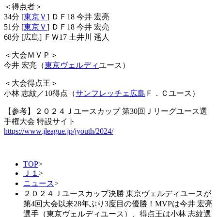
＜得点者＞
34分 [
東京Ｖ
] ＤＦ18 今井 宏亮
51分 [
東京Ｖ
] ＤＦ18 今井 宏亮
68分 [広島] ＦＷ17 土井川 遥人
＜大会ＭＶＰ＞
今井 宏亮（
東京ヴェルディ
ユース）
＜大会得点王＞
小林 志紋／10得点（
サンフレッチェ広島
Ｆ．Ｃユース）
【参考】２０２４Ｊユースカップ 第30回Ｊリーグユース選
手権大会 特設サイト
​​https://www.jleague.jp/jyouth/2024/
TOP
>
Ｊ１
>
ニュース
>
２０２４Ｊユースカップ決勝 東京ヴェルディユースが
第4回大会以来28年ぶり3度目の優勝！MVPは今井 宏亮
選手（東京ヴェルディユース）、得点王は小林 志紋選