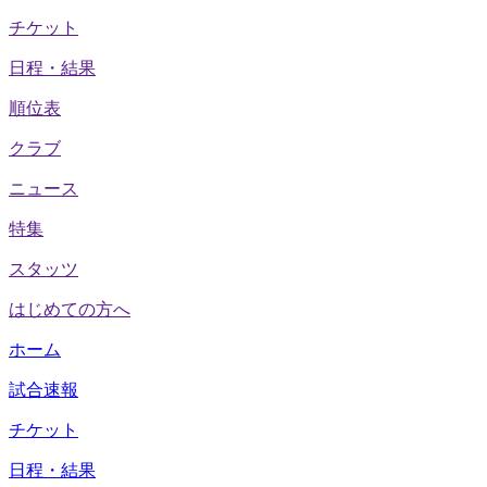
チケット
日程・結果
順位表
クラブ
ニュース
特集
スタッツ
はじめての方へ
ホーム
試合速報
チケット
日程・結果