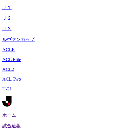
Ｊ１
Ｊ２
Ｊ３
ルヴァンカップ
ACLE
ACL Elite
ACL2
ACL Two
U-21
ホーム
試合速報