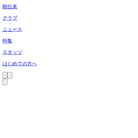
順位表
クラブ
ニュース
特集
スタッツ
はじめての方へ