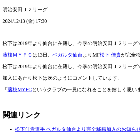
明治安田Ｊ２リーグ
2024/12/13 (金) 17:30
松下は2019年より仙台に在籍し、今季の明治安田Ｊ２リーグ
藤枝ＭＹＦＣ
は13日、
ベガルタ仙台
よりMF
松下 佳貴
が完全
松下は2019年より仙台に在籍し、今季の明治安田Ｊ２リーグ
加入にあたり松下は次のようにコメントしています。
「
藤枝MYFC
というクラブの一員になれることを嬉しく思い
関連リンク
松下佳貴選手 ベガルタ仙台より完全移籍加入のお知ら