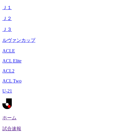
Ｊ１
Ｊ２
Ｊ３
ルヴァンカップ
ACLE
ACL Elite
ACL2
ACL Two
U-21
ホーム
試合速報