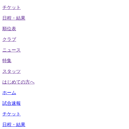
チケット
日程・結果
順位表
クラブ
ニュース
特集
スタッツ
はじめての方へ
ホーム
試合速報
チケット
日程・結果