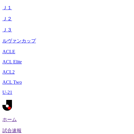
Ｊ１
Ｊ２
Ｊ３
ルヴァンカップ
ACLE
ACL Elite
ACL2
ACL Two
U-21
ホーム
試合速報