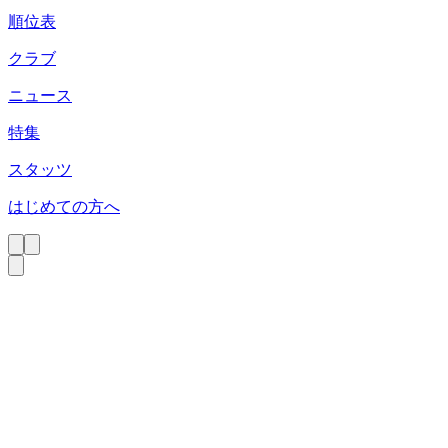
順位表
クラブ
ニュース
特集
スタッツ
はじめての方へ