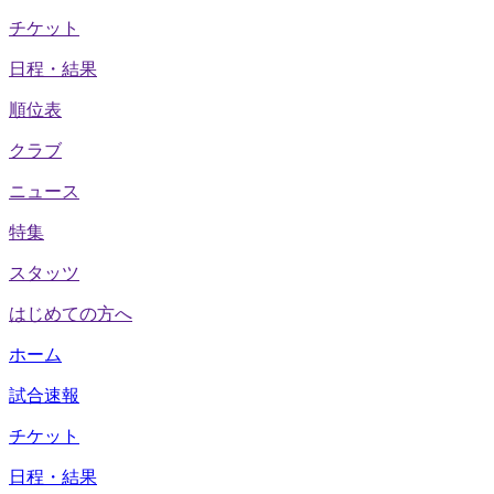
チケット
日程・結果
順位表
クラブ
ニュース
特集
スタッツ
はじめての方へ
ホーム
試合速報
チケット
日程・結果