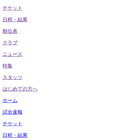
チケット
日程・結果
順位表
クラブ
ニュース
特集
スタッツ
はじめての方へ
ホーム
試合速報
チケット
日程・結果