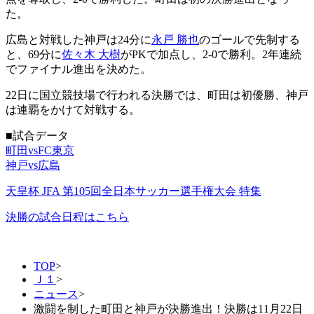
た。
広島と対戦した神戸は24分に
永戸 勝也
のゴールで先制する
と、69分に
佐々木 大樹
がPKで加点し、2-0で勝利。2年連続
でファイナル進出を決めた。
22日に国立競技場で行われる決勝では、町田は初優勝、神戸
は連覇をかけて対戦する。
■試合データ
町田vsFC東京
神戸vs広島
天皇杯 JFA 第105回全日本サッカー選手権大会 特集
決勝の試合日程はこちら
TOP
>
Ｊ１
>
ニュース
>
激闘を制した町田と神戸が決勝進出！決勝は11月22日