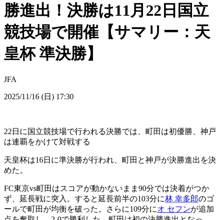
勝進出！決勝は11月22日国立
競技場で開催【サマリー：天
皇杯 準決勝】
JFA
2025/11/16 (日) 17:30
22日に国立競技場で行われる決勝では、町田は初優勝、神戸
は連覇をかけて対戦する
天皇杯は16日に準決勝が行われ、町田と神戸が決勝進出を決
めた。
FC東京vs町田はスコアが動かないまま90分では決着がつか
ず、延長戦に突入。すると延長前半の103分に
林 幸多郎
のゴ
ールで町田が均衡を破った。さらに109分に
オ セフン
が追加
点を奪取し、2-0で勝利した。町田は初の決勝進出となっ