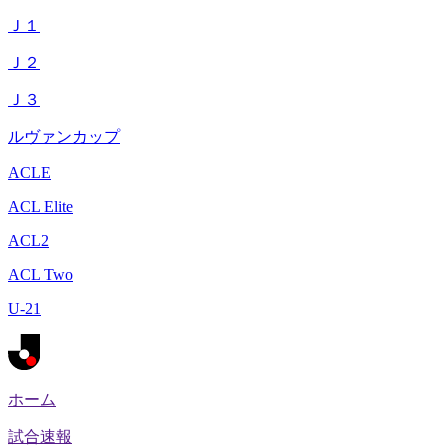
Ｊ１
Ｊ２
Ｊ３
ルヴァンカップ
ACLE
ACL Elite
ACL2
ACL Two
U-21
ホーム
試合速報