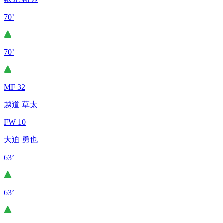
70’
70’
MF 32
越道 草太
FW 10
大迫 勇也
63’
63’