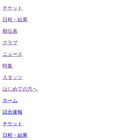
チケット
日程・結果
順位表
クラブ
ニュース
特集
スタッツ
はじめての方へ
ホーム
試合速報
チケット
日程・結果