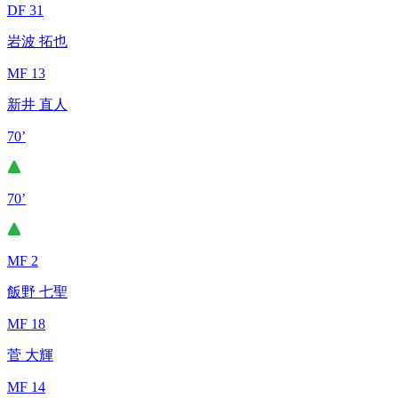
DF 31
岩波 拓也
MF 13
新井 直人
70’
70’
MF 2
飯野 七聖
MF 18
菅 大輝
MF 14