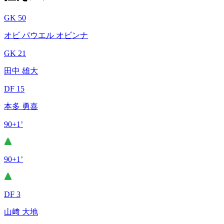
GK 50
オビ パウエル オビンナ
GK 21
田中 雄大
DF 15
本多 勇喜
90+1’
90+1’
DF 3
山﨑 大地