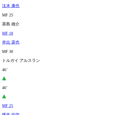
汰木 康也
MF 25
茶島 雄介
MF 18
井出 遥也
MF 30
トルガイ アルスラン
46’
46’
MF 25
鍬先 祐弥