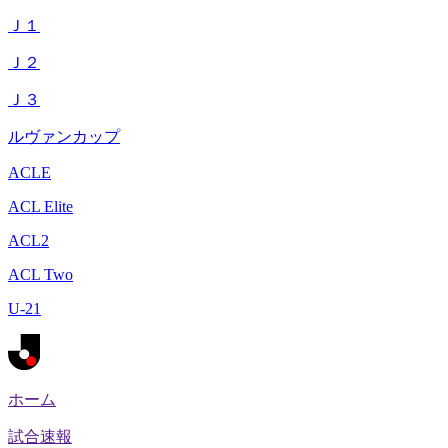
Ｊ１
Ｊ２
Ｊ３
ルヴァンカップ
ACLE
ACL Elite
ACL2
ACL Two
U-21
ホーム
試合速報