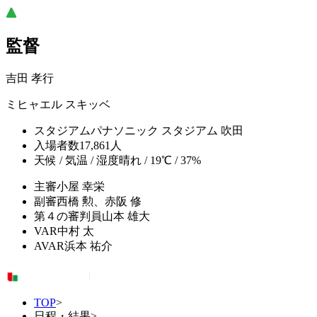
監督
吉田 孝行
ミヒャエル スキッベ
スタジアム
パナソニック スタジアム 吹田
入場者数
17,861人
天候 / 気温 / 湿度
晴れ / 19℃ / 37%
主審
小屋 幸栄
副審
西橋 勲、赤阪 修
第４の審判員
山本 雄大
VAR
中村 太
AVAR
浜本 祐介
TOP
>
日程・結果
>