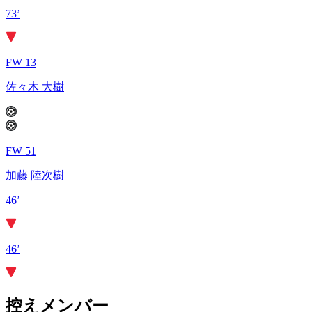
73’
FW 13
佐々木 大樹
FW 51
加藤 陸次樹
46’
46’
控えメンバー