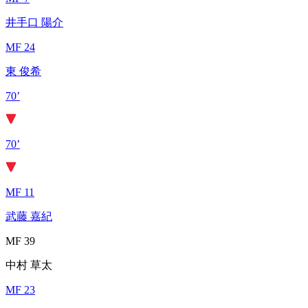
井手口 陽介
MF 24
東 俊希
70’
70’
MF 11
武藤 嘉紀
MF 39
中村 草太
MF 23