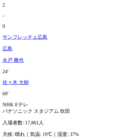
2
-
0
サンフレッチェ広島
広島
永戸 勝也
24'
佐々木 大樹
69'
NHK Eテレ
パナソニック スタジアム 吹田
入場者数
:
17,861人
天候
:
晴れ
｜
気温
:
19℃
｜
湿度
:
37%