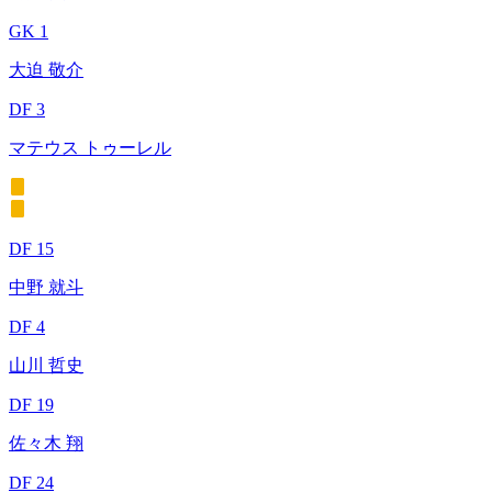
GK 1
大迫 敬介
DF 3
マテウス トゥーレル
DF 15
中野 就斗
DF 4
山川 哲史
DF 19
佐々木 翔
DF 24