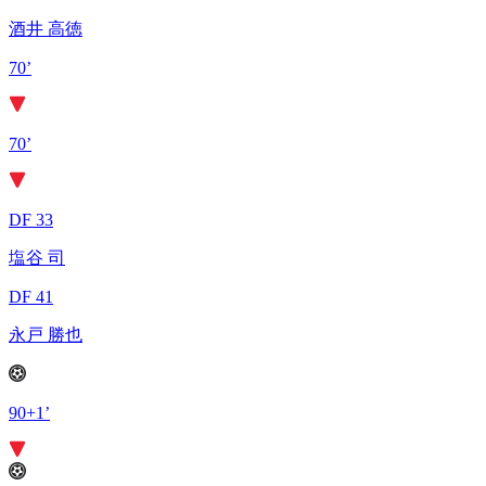
酒井 高徳
70’
70’
DF 33
塩谷 司
DF 41
永戸 勝也
90+1’