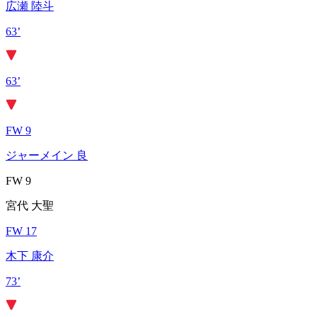
広瀬 陸斗
63’
63’
FW 9
ジャーメイン 良
FW 9
宮代 大聖
FW 17
木下 康介
73’