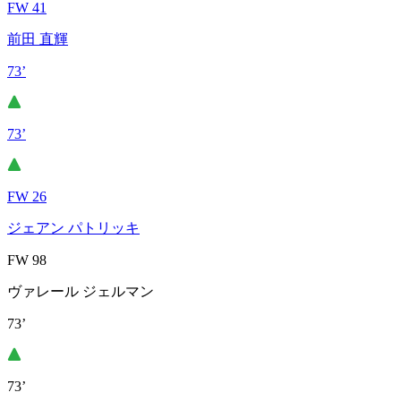
FW 41
前田 直輝
73’
73’
FW 26
ジェアン パトリッキ
FW 98
ヴァレール ジェルマン
73’
73’