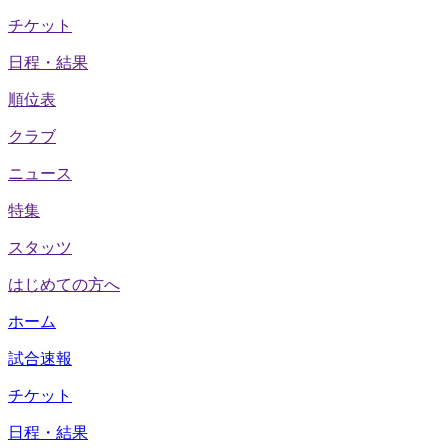
チケット
日程・結果
順位表
クラブ
ニュース
特集
スタッツ
はじめての方へ
ホーム
試合速報
チケット
日程・結果