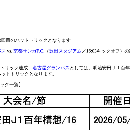
2回目のハットトリックとなります
パス
vs.
京都サンガF.C.
（
豊田スタジアム
／16:03キックオフ）
トトリック達成、
名古屋グランパス
としては、明治安田Ｊ１百年
ハットトリックとなります。
リック一覧】