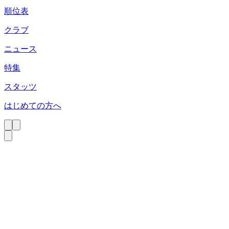
順位表
クラブ
ニュース
特集
スタッツ
はじめての方へ