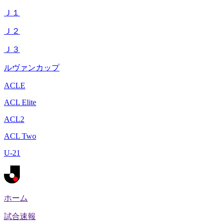
Ｊ１
Ｊ２
Ｊ３
ルヴァンカップ
ACLE
ACL Elite
ACL2
ACL Two
U-21
ホーム
試合速報